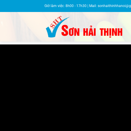
Bỏ
Giờ làm việc: 8h00 - 17h30 | Mail:
sonhaithinhhanoi@
qua
nội
dung