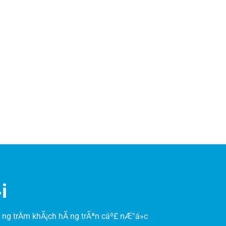
i
 ng trÄm khÃ¡ch hÃ ng trÃªn cáº£ nÆ°á»c