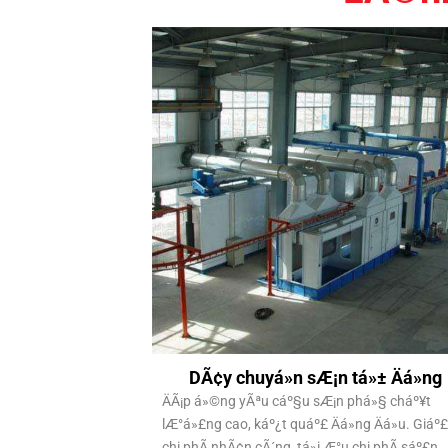
DÃ¢y chuyá»n sÆ¡n tá»± Äá»ng
ÄÃ¡p á»©ng yÃªu cáº§u sÆ¡n phá»§ cháº¥t
lÆ°á»£ng cao, káº¿t quáº£ Äá»ng Äá»u. Giáº
chi phÃ­ nhÃ¢n cÃ´ng, tá»i Æ°u chi phÃ­ sáº£n