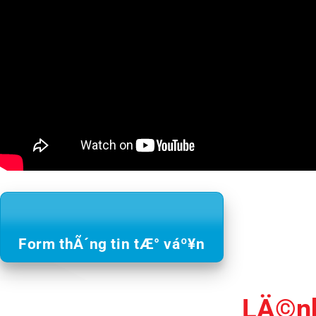
Form thÃ´ng tin tÆ° váº¥n
LÄ©nh