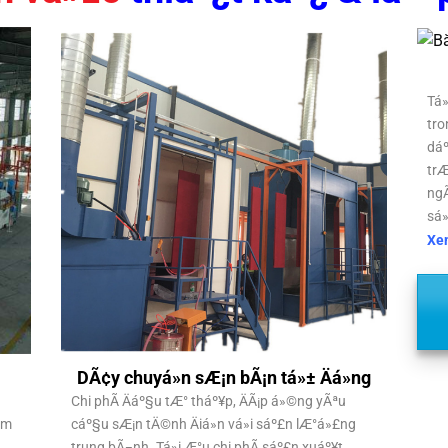
Tá»
tro
dáº
trÆ
ngÃ
sá»
Xe
DÃ¢y chuyá»n sÆ¡n bÃ¡n tá»± Äá»ng
Chi phÃ­ Äáº§u tÆ° tháº¥p, ÄÃ¡p á»©ng yÃªu
£m
cáº§u sÆ¡n tÄ©nh Äiá»n vá»i sáº£n lÆ°á»£ng
trung bÃ¬nh. Tá»i Æ°u chi phÃ­ sáº£n xuáº¥t,