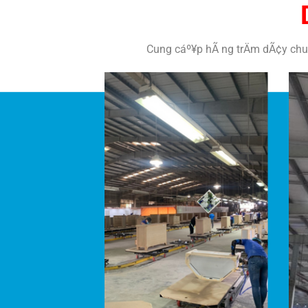
Cung cáº¥p hÃ ng trÄm dÃ¢y chuy