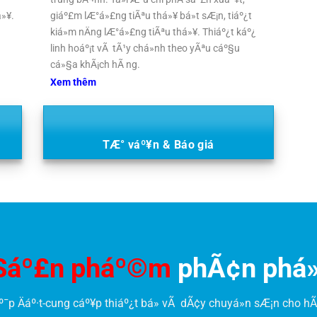
á»¥.
giáº£m lÆ°á»£ng tiÃªu thá»¥ bá»t sÆ¡n, tiáº¿t
kiá»m nÄng lÆ°á»£ng tiÃªu thá»¥. Thiáº¿t káº¿
linh hoáº¡t vÃ tÃ¹y chá»nh theo yÃªu cáº§u
cá»§a khÃ¡ch hÃ ng.
Xem thêm
TÆ° váº¥n & Báo giá
Sáº£n pháº©m
phÃ¢n phá»
º¯p Äáº·t-cung cáº¥p thiáº¿t bá» vÃ dÃ¢y chuyá»n sÆ¡n cho hÃ