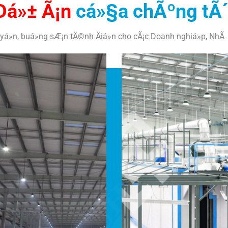
Dá»± Ã¡n
cá»§a chÃºng tÃ´
á»n, buá»ng sÆ¡n tÄ©nh Äiá»n cho cÃ¡c Doanh nghiá»p, NhÃ 