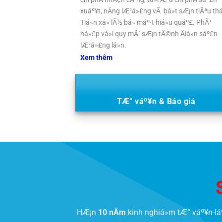
xuáº¥t, nÄng lÆ°á»£ng vÃ bá»t sÆ¡n tiÃªu th
Tiá»n xá»­ lÃ½ bá» máº·t hiá»u quáº£. PhÃ¹
há»£p vá»i quy mÃ´ sÆ¡n tÄ©nh Äiá»n sáº£n
lÆ°á»£ng lá»n.
Xem thêm
TÆ° váº¥n & Báo giá
HÆ¡n
10 nÄm
kinh nghiá»m tÆ° váº¥n-lá