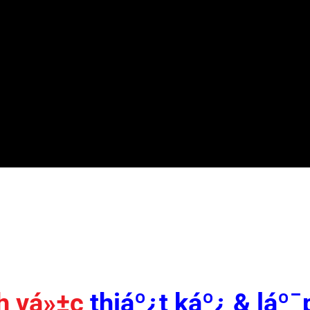
 vá»±c
thiáº¿t káº¿ & láº¯p