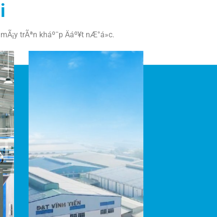
i
mÃ¡y trÃªn kháº¯p Äáº¥t nÆ°á»c.