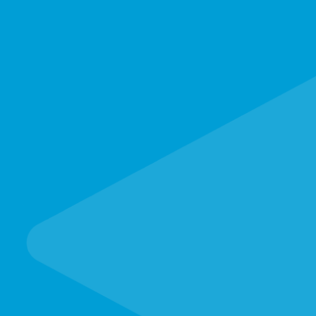
Buá»ng phun
sÆ¡n tÄ©nh
Äiá»n