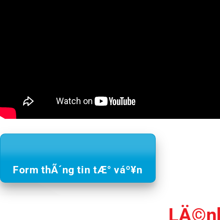
Form thÃ´ng tin tÆ° váº¥n
LÄ©nh