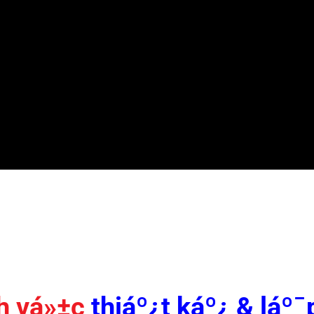
 vá»±c
thiáº¿t káº¿ & láº¯p