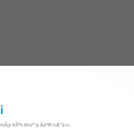
SÃºng phun
sÆ¡n tÄ©nh
Äiá»n
i
mÃ¡y trÃªn kháº¯p Äáº¥t nÆ°á»c.