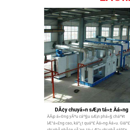
DÃ¢y chuyá»n sÆ¡n tá»± Äá»ng
ÄÃ¡p á»©ng yÃªu cáº§u sÆ¡n phá»§ cháº¥t
lÆ°á»£ng cao, káº¿t quáº£ Äá»ng Äá»u. Giáº
chi phÃ­ nhÃ¢n cÃ´ng, tá»i Æ°u chi phÃ­ sáº£n