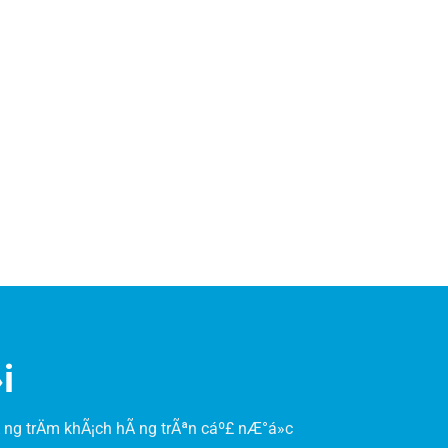
i
 ng trÄm khÃ¡ch hÃ ng trÃªn cáº£ nÆ°á»c