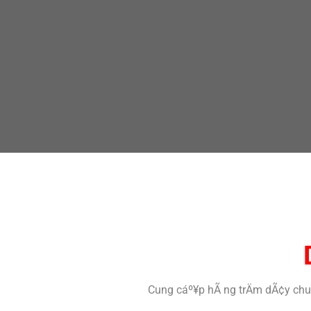
Cung cáº¥p hÃ ng trÄm dÃ¢y chuy