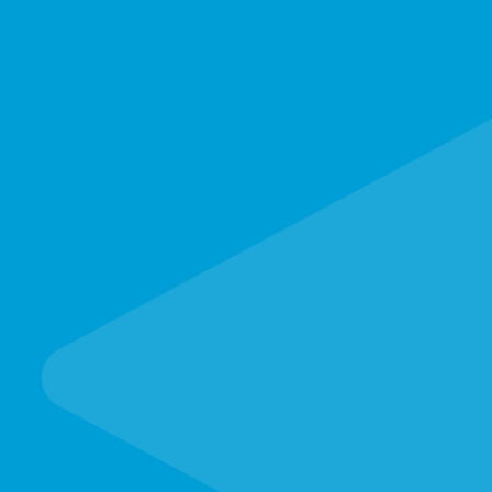
Buá»ng phun
sÆ¡n tÄ©nh
Äiá»n