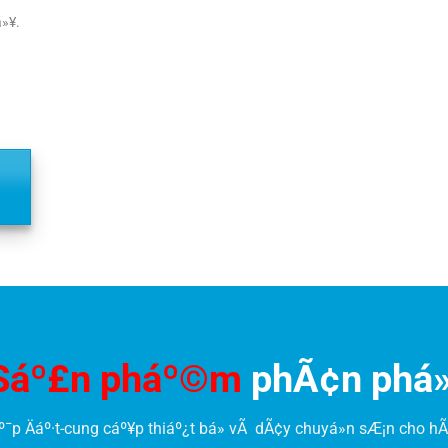
á»¥.
Sáº£n pháº©m
phÃ¢n phá»
º¯p Äáº·t-cung cáº¥p thiáº¿t bá» vÃ dÃ¢y chuyá»n sÆ¡n cho hÃ