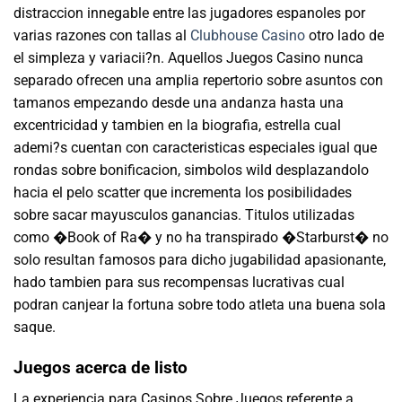
distraccion innegable entre las jugadores espanoles por
varias razones con tallas al
Clubhouse Casino
otro lado de
el simpleza y variacii?n. Aquellos Juegos Casino nunca
separado ofrecen una amplia repertorio sobre asuntos con
tamanos empezando desde una andanza hasta una
excentricidad y tambien en la biografia, estrella cual
ademi?s cuentan con caracteristicas especiales igual que
rondas sobre bonificacion, simbolos wild desplazandolo
hacia el pelo scatter que incrementa los posibilidades
sobre sacar mayusculos ganancias. Titulos utilizadas
como �Book of Ra� y no ha transpirado �Starburst� no
solo resultan famosos para dicho jugabilidad apasionante,
hado tambien para sus recompensas lucrativas cual
podran canjear la fortuna sobre todo atleta una buena sola
saque.
Juegos acerca de listo
La experiencia para Casinos Sobre Juegos referente a