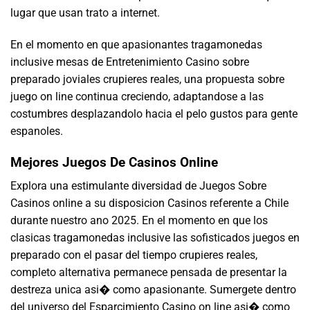
lugar que usan trato a internet.
En el momento en que apasionantes tragamonedas
inclusive mesas de Entretenimiento Casino sobre
preparado joviales crupieres reales, una propuesta sobre
juego on line continua creciendo, adaptandose a las
costumbres desplazandolo hacia el pelo gustos para gente
espanoles.
Mejores Juegos De Casinos Online
Explora una estimulante diversidad de Juegos Sobre
Casinos online a su disposicion Casinos referente a Chile
durante nuestro ano 2025. En el momento en que los
clasicas tragamonedas inclusive las sofisticados juegos en
preparado con el pasar del tiempo crupieres reales,
completo alternativa permanece pensada de presentar la
destreza unica asi� como apasionante. Sumergete dentro
del universo del Esparcimiento Casino on line asi� como