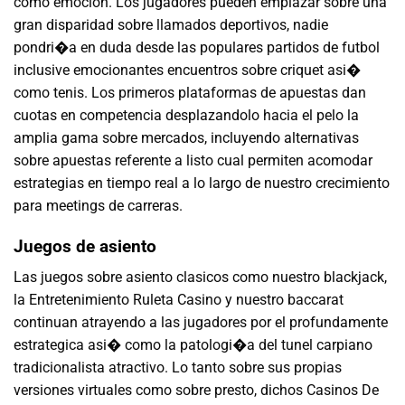
como emocion. Los jugadores pueden emplazar sobre una
gran disparidad sobre llamados deportivos, nadie
pondri�a en duda desde las populares partidos de futbol
inclusive emocionantes encuentros sobre criquet asi�
como tenis. Los primeros plataformas de apuestas dan
cuotas en competencia desplazandolo hacia el pelo la
amplia gama sobre mercados, incluyendo alternativas
sobre apuestas referente a listo cual permiten acomodar
estrategias en tiempo real a lo largo de nuestro crecimiento
para meetings de carreras.
Juegos de asiento
Las juegos sobre asiento clasicos como nuestro blackjack,
la Entretenimiento Ruleta Casino y nuestro baccarat
continuan atrayendo a las jugadores por el profundamente
estrategica asi� como la patologi�a del tunel carpiano
tradicionalista atractivo. Lo tanto sobre sus propias
versiones virtuales como sobre presto, dichos Casinos De