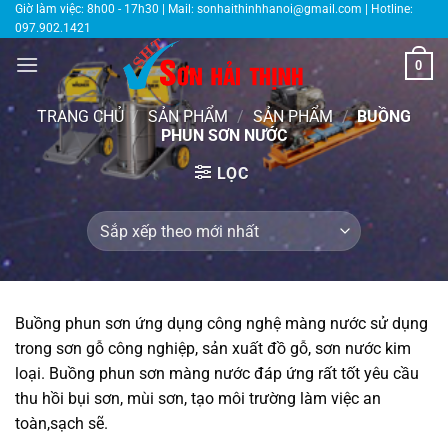
Bỏ
Giờ làm việc: 8h00 - 17h30 | Mail:
sonhaithinhhanoi@gmail.com
| Hotline:
097.902.1421
qua
nội
0
dung
TRANG CHỦ
/
SẢN PHẨM
/
SẢN PHẨM
/
BUỒNG
PHUN SƠN NƯỚC
LỌC
Buồng phun sơn ứng dụng công nghệ màng nước sử dụng
trong sơn gỗ công nghiệp, sản xuất đồ gỗ, sơn nước kim
loại. Buồng phun sơn màng nước đáp ứng rất tốt yêu cầu
thu hồi bụi sơn, mùi sơn, tạo môi trường làm việc an
toàn,sạch sẽ.