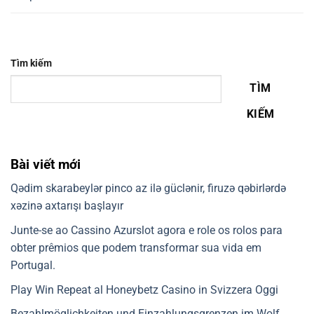
Tìm kiếm
TÌM
KIẾM
Bài viết mới
Qədim skarabeylər pinco az ilə güclənir, firuzə qəbirlərdə
xəzinə axtarışı başlayır
Junte-se ao Cassino Azurslot agora e role os rolos para
obter prêmios que podem transformar sua vida em
Portugal.
Play Win Repeat al Honeybetz Casino in Svizzera Oggi
Bezahlmöglichkeiten und Einzahlungsgrenzen im Wolf