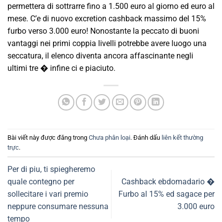
permettera di sottrarre fino a 1.500 euro al giorno ed euro al
mese. C’e di nuovo excretion cashback massimo del 15%
furbo verso 3.000 euro! Nonostante la peccato di buoni
vantaggi nei primi coppia livelli potrebbe avere luogo una
seccatura, il elenco diventa ancora affascinante negli
ultimi tre � infine ci e piaciuto.
Bài viết này được đăng trong
Chưa phân loại
. Đánh dấu
liên kết thường
trực
.
Per di piu, ti spiegheremo
quale contegno per
Cashback ebdomadario �
sollecitare i vari premio
Furbo al 15% ed sagace per
neppure consumare nessuna
3.000 euro
tempo