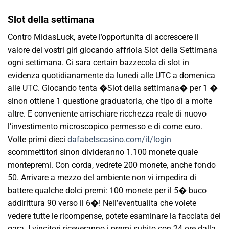
Slot della settimana
Contro MidasLuck, avete l’opportunita di accrescere il
valore dei vostri giri giocando affriola Slot della Settimana
ogni settimana. Ci sara certain bazzecola di slot in
evidenza quotidianamente da lunedi alle UTC a domenica
alle UTC. Giocando tenta �Slot della settimana� per 1 �
sinon ottiene 1 questione graduatoria, che tipo di a molte
altre. E conveniente arrischiare ricchezza reale di nuovo
l’investimento microscopico permesso e di come euro.
Volte primi dieci
dafabetscasino.com/it/login
scommettitori sinon divideranno 1.100 monete quale
montepremi. Con corda, vedrete 200 monete, anche fondo
50. Arrivare a mezzo del ambiente non vi impedira di
battere qualche dolci premi: 100 monete per il 5� buco
addirittura 90 verso il 6�! Nell’eventualita che volete
vedere tutte le ricompense, potete esaminare la facciata del
gara. I vincitori riceveranno i premi subito con 24 ore dalla