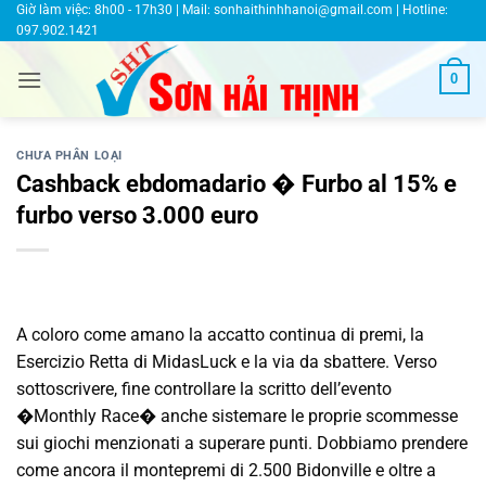
Bỏ
Giờ làm việc: 8h00 - 17h30 | Mail:
sonhaithinhhanoi@gmail.com
| Hotline:
097.902.1421
qua
nội
0
dung
CHƯA PHÂN LOẠI
Cashback ebdomadario � Furbo al 15% e
furbo verso 3.000 euro
A coloro come amano la accatto continua di premi, la
Esercizio Retta di MidasLuck e la via da sbattere. Verso
sottoscrivere, fine controllare la scritto dell’evento
�Monthly Race� anche sistemare le proprie scommesse
sui giochi menzionati a superare punti. Dobbiamo prendere
come ancora il montepremi di 2.500 Bidonville e oltre a