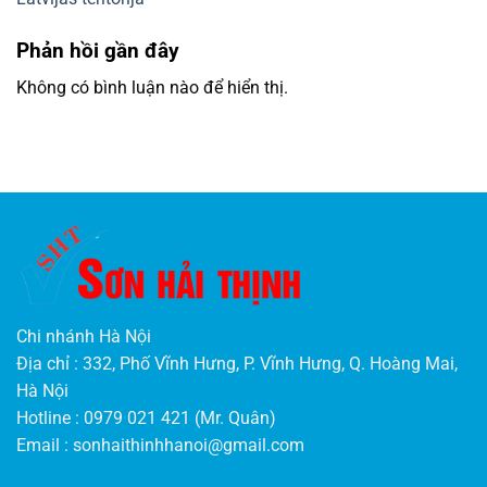
Phản hồi gần đây
Không có bình luận nào để hiển thị.
Chi nhánh Hà Nội
Địa chỉ : 332, Phố Vĩnh Hưng, P. Vĩnh Hưng, Q. Hoàng Mai,
Hà Nội
Hotline : 0979 021 421 (Mr. Quân)
Email :
sonhaithinhhanoi@gmail.com