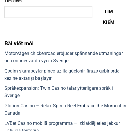
Tìm kiếm
TÌM
KIẾM
Bài viết mới
Motorvägen chickenroad erbjuder spännande utmaningar
och minnesvärda vyer i Sverige
Qədim skarabeylər pinco az ilə güclənir, firuzə qəbirlərdə
xəzinə axtarışı başlayır
Språkexpansion: Twin Casino talar ytterligare språk i
Sverige
Glorion Casino – Relax Spin a Reel Embrace the Moment in
Canada
LVBet Casino mobilā programma – izklaidējieties jebkur
Latvijas teritorijā