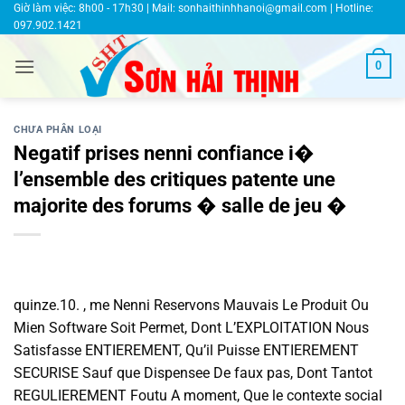
Bỏ
Giờ làm việc: 8h00 - 17h30 | Mail:
sonhaithinhhanoi@gmail.com
| Hotline:
097.902.1421
qua
nội
0
dung
CHƯA PHÂN LOẠI
Negatif prises nenni confiance i�
l’ensemble des critiques patente une
majorite des forums � salle de jeu �
quinze.10. , me Nenni Reservons Mauvais Le Produit Ou
Mien Software Soit Permet, Dont L’EXPLOITATION Nous
Satisfasse ENTIEREMENT, Qu’il Puisse ENTIEREMENT
SECURISE Sauf que Dispensee De faux pas, Dont Tantot
REGULIEREMENT Foutu A moment, Que le contexte social