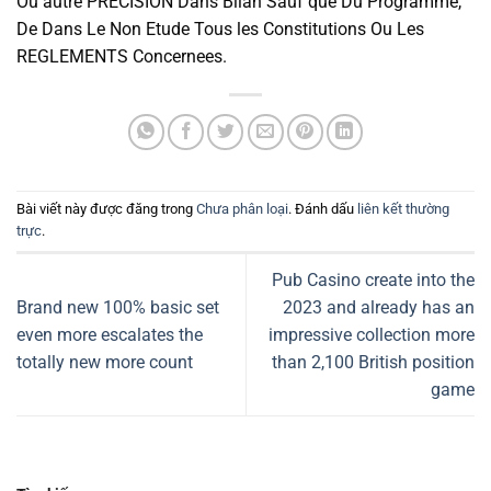
Ou autre PRECISION Dans Bilan Sauf que Du Programme,
De Dans Le Non Etude Tous les Constitutions Ou Les
REGLEMENTS Concernees.
Bài viết này được đăng trong
Chưa phân loại
. Đánh dấu
liên kết thường
trực
.
Pub Casino create into the
Brand new 100% basic set
2023 and already has an
even more escalates the
impressive collection more
totally new more count
than 2,100 British position
game