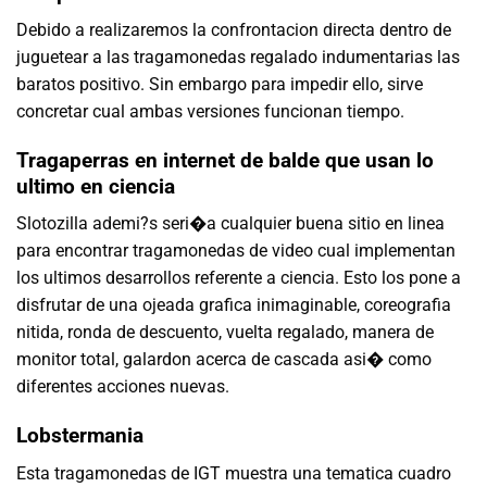
Debido a realizaremos la confrontacion directa dentro de
juguetear a las tragamonedas regalado indumentarias las
baratos positivo. Sin embargo para impedir ello, sirve
concretar cual ambas versiones funcionan tiempo.
Tragaperras en internet de balde que usan lo
ultimo en ciencia
Slotozilla ademi?s seri�a cualquier buena sitio en linea
para encontrar tragamonedas de video cual implementan
los ultimos desarrollos referente a ciencia. Esto los pone a
disfrutar de una ojeada grafica inimaginable, coreografia
nitida, ronda de descuento, vuelta regalado, manera de
monitor total, galardon acerca de cascada asi� como
diferentes acciones nuevas.
Lobstermania
Esta tragamonedas de IGT muestra una tematica cuadro