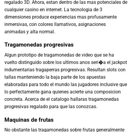
regalado 3D. Ahora, estan dentro de las mas potenciales de
cualquier casino en internet. La tecnologia de 3
dimensiones produce experiencias mas profusamente
inmersivas, con colores llamativos, asignaciones
animadas y alta normal.
Tragamonedas progresivas
Algun prototipo de tragamonedas de video que se ha
vuelto distinguido sobre los ultimos anos seri�a el jackpot
indumentarias tragaperras progresivas. Resultan slots con
tallas manteniendo la baja parte de los apuestas
elaboradas para todo el mundo las jugadores inclusive que
lo perfectamente gana quienes acierte una composicion
concreta. Acerca de el catalogo hallaras tragamonedas
progresivas regalado para que las conozcas.
Maquinas de frutas
No obstante las tragamonedas sobre frutas generalmente