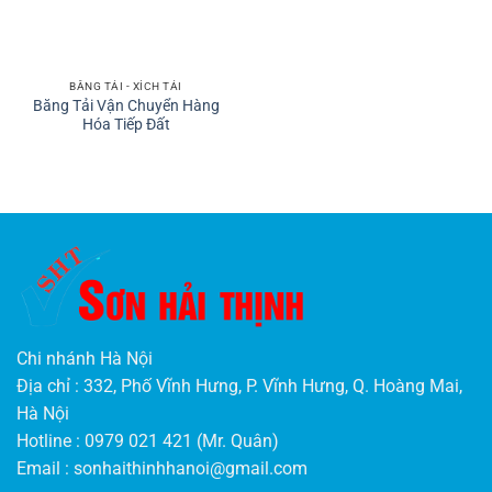
BĂNG TẢI - XÍCH TẢI
Băng Tải Vận Chuyển Hàng
Hóa Tiếp Đất
Chi nhánh Hà Nội
Địa chỉ : 332, Phố Vĩnh Hưng, P. Vĩnh Hưng, Q. Hoàng Mai,
Hà Nội
Hotline : 0979 021 421 (Mr. Quân)
Email :
sonhaithinhhanoi@gmail.com