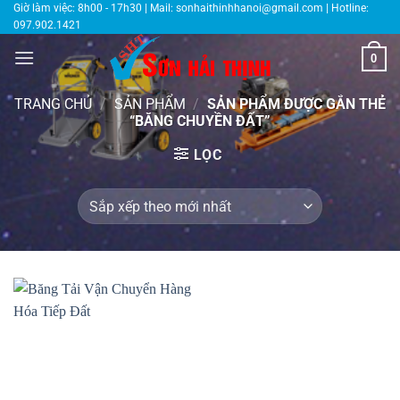
Bỏ
Giờ làm việc: 8h00 - 17h30 | Mail:
sonhaithinhhanoi@gmail.com
| Hotline:
097.902.1421
qua
nội
0
dung
TRANG CHỦ
/
SẢN PHẨM
/
SẢN PHẨM ĐƯỢC GẮN THẺ
“BĂNG CHUYỀN ĐẤT”
LỌC