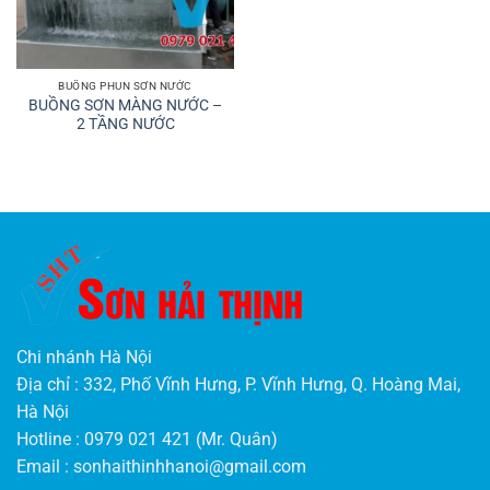
BUỒNG PHUN SƠN NƯỚC
BUỒNG SƠN MÀNG NƯỚC –
2 TẦNG NƯỚC
Chi nhánh Hà Nội
Địa chỉ : 332, Phố Vĩnh Hưng, P. Vĩnh Hưng, Q. Hoàng Mai,
Hà Nội
Hotline : 0979 021 421 (Mr. Quân)
Email :
sonhaithinhhanoi@gmail.com