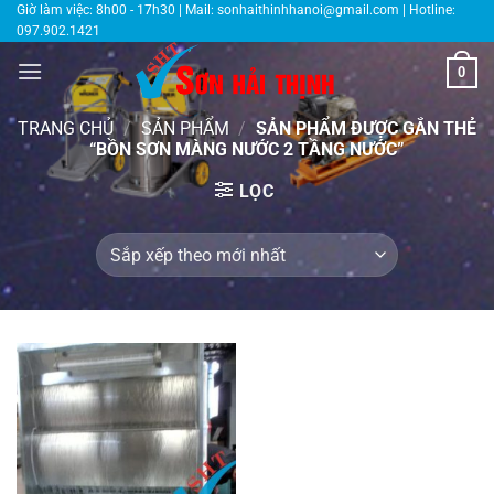
Bỏ
Giờ làm việc: 8h00 - 17h30 | Mail:
sonhaithinhhanoi@gmail.com
| Hotline:
097.902.1421
qua
nội
0
dung
TRANG CHỦ
/
SẢN PHẨM
/
SẢN PHẨM ĐƯỢC GẮN THẺ
“BỒN SƠN MÀNG NƯỚC 2 TẦNG NƯỚC”
LỌC