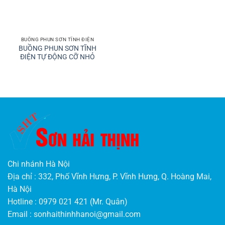
BUỒNG PHUN SƠN TĨNH ĐIỆN
BUỒNG PHUN SƠN TĨNH
ĐIỆN TỰ ĐỘNG CỠ NHỎ
Chi nhánh Hà Nội
Địa chỉ : 332, Phố Vĩnh Hưng, P. Vĩnh Hưng, Q. Hoàng Mai,
Hà Nội
Hotline : 0979 021 421 (Mr. Quân)
Email :
sonhaithinhhanoi@gmail.com