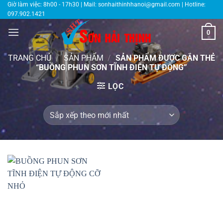
Bỏ
Giờ làm việc: 8h00 - 17h30 | Mail:
sonhaithinhhanoi@gmail.com
| Hotline:
097.902.1421
qua
nội
0
dung
TRANG CHỦ
/
SẢN PHẨM
/
SẢN PHẨM ĐƯỢC GẮN THẺ
“BUỒNG PHUN SƠN TĨNH ĐIỆN TỰ ĐỘNG”
LỌC