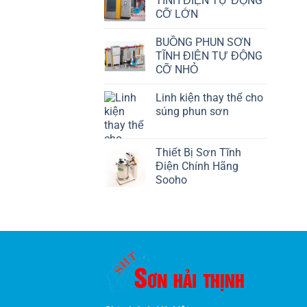
TĨNH ĐIỆN TỰ ĐỘNG
CỠ LỚN
BUỒNG PHUN SƠN
TĨNH ĐIỆN TỰ ĐỘNG
CỠ NHỎ
Linh kiện thay thế cho
súng phun sơn
Thiết Bị Sơn Tĩnh
Điện Chính Hãng
Sooho