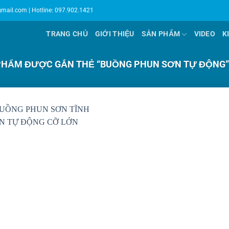
gmail.com
| Hotline: 097.902.1421
TRANG CHỦ
GIỚI THIỆU
SẢN PHẨM
VIDEO
K
HẨM ĐƯỢC GẮN THẺ “BUỒNG PHUN SƠN TỰ ĐỘNG