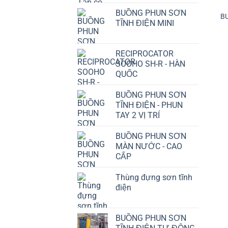
BUỒNG PHUN SƠN
B
TĨNH ĐIỆN MINI
RECIPROCATOR
SOOHO SH-R - HÀN
QUỐC
BUỒNG PHUN SƠN
TĨNH ĐIỆN - PHUN
TAY 2 VỊ TRÍ
BUỒNG PHUN SƠN
MÀN NƯỚC - CAO
CẤP
Thùng đựng sơn tĩnh
điện
BUỒNG PHUN SƠN