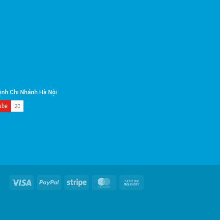
Visa
PayPal
Stripe
MasterCard
Cash
On
Delivery