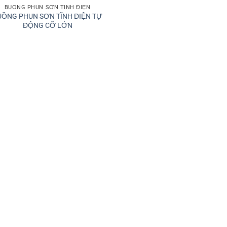
BUỒNG PHUN SƠN TĨNH ĐIỆN
UỒNG PHUN SƠN TĨNH ĐIỆN TỰ
ĐỘNG CỠ LỚN