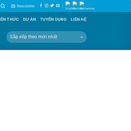
Newsletter
IẾN THỨC
DỰ ÁN
TUYỂN DỤNG
LIÊN HỆ
”