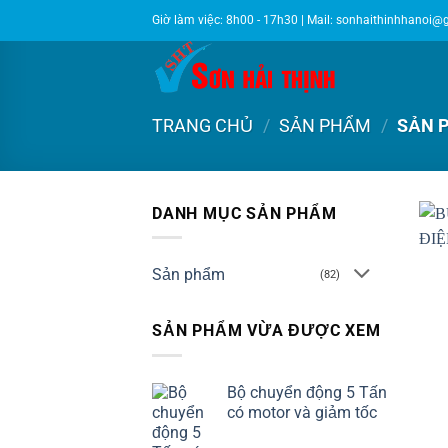
Bỏ
Giờ làm việc: 8h00 - 17h30 | Mail:
sonhaithinhhanoi@
qua
nội
dung
TRANG CHỦ
/
SẢN PHẨM
/
SẢN P
DANH MỤC SẢN PHẨM
Sản phẩm
(82)
SẢN PHẨM VỪA ĐƯỢC XEM
Bộ chuyển động 5 Tấn
có motor và giảm tốc