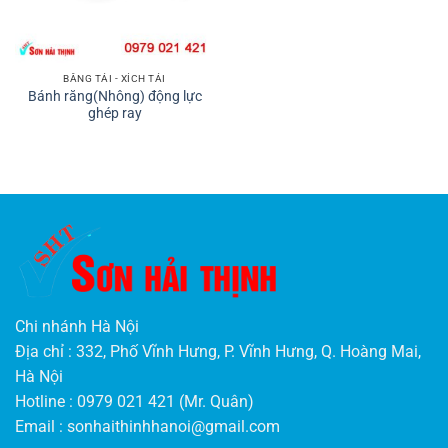
BĂNG TẢI - XÍCH TẢI
Bánh răng(Nhông) động lực
ghép ray
Chi nhánh Hà Nội
Địa chỉ : 332, Phố Vĩnh Hưng, P. Vĩnh Hưng, Q. Hoàng Mai,
Hà Nội
Hotline : 0979 021 421 (Mr. Quân)
Email :
sonhaithinhhanoi@gmail.com