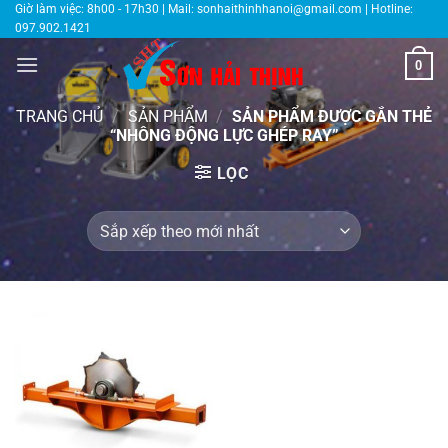
Bỏ
Giờ làm việc: 8h00 - 17h30 | Mail:
sonhaithinhhanoi@gmail.com
| Hotline:
097.902.1421
qua
nội
0
dung
TRANG CHỦ
/
SẢN PHẨM
/
SẢN PHẨM ĐƯỢC GẮN THẺ
“NHÔNG ĐỘNG LỰC GHÉP RAY”
LỌC