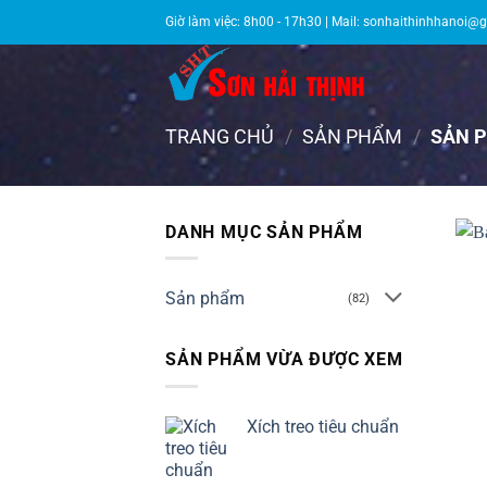
Bỏ
Giờ làm việc: 8h00 - 17h30 | Mail:
sonhaithinhhanoi@
qua
nội
dung
TRANG CHỦ
/
SẢN PHẨM
/
SẢN P
DANH MỤC SẢN PHẨM
Sản phẩm
(82)
SẢN PHẨM VỪA ĐƯỢC XEM
Xích treo tiêu chuẩn