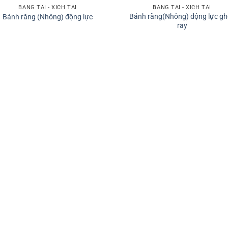
BĂNG TẢI - XÍCH TẢI
BĂNG TẢI - XÍCH TẢI
Bánh răng(Nhông) động lực gh
Bánh răng (Nhông) động lực
ray