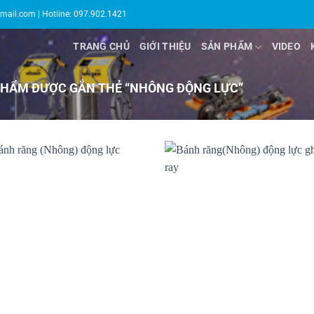
gmail.com
| Hotline: 097.902.1421
TRANG CHỦ
GIỚI THIỆU
SẢN PHẨM
VIDEO
HẨM ĐƯỢC GẮN THẺ “NHÔNG ĐỘNG LỰC”