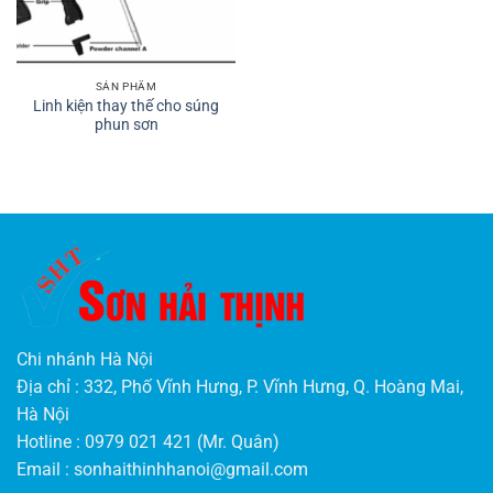
SẢN PHẨM
Linh kiện thay thế cho súng
phun sơn
Chi nhánh Hà Nội
Địa chỉ : 332, Phố Vĩnh Hưng, P. Vĩnh Hưng, Q. Hoàng Mai,
Hà Nội
Hotline : 0979 021 421 (Mr. Quân)
Email :
sonhaithinhhanoi@gmail.com