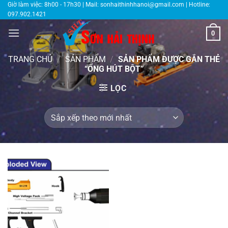
Bỏ
Giờ làm việc: 8h00 - 17h30 | Mail:
sonhaithinhhanoi@gmail.com
| Hotline:
097.902.1421
qua
nội
0
dung
TRANG CHỦ
/
SẢN PHẨM
/
SẢN PHẨM ĐƯỢC GẮN THẺ
“ỐNG HÚT BỘT”
LỌC