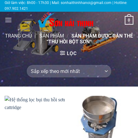
Bỏ
Giờ làm việc: 8h00 - 17h30 | Mail:
sonhaithinhhanoi@gmail.com
| Hotline:
097.902.1421
qua
nội
0
dung
TRANG CHỦ
/
SẢN PHẨM
/
SẢN PHẨM ĐƯỢC GẮN THẺ
“THU HỒI BỘT SƠN”
LỌC