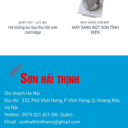
QUẠT HÚT - LỌC BỤI
MÁY SÀNG SƠN BỘT
Hệ thống lọc bụi thu hồi sơn
MÁY SÀNG BỘT SƠN TĨNH
cattridge
ĐIỆN
Chi nhánh Hà Nội
Địa chỉ : 332, Phố Vĩnh Hưng, P. Vĩnh Hưng, Q. Hoàng Mai,
Hà Nội
Hotline : 0979 021 421 (Mr. Quân)
Email :
sonhaithinhhanoi@gmail.com