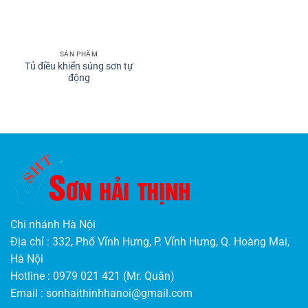
SẢN PHẨM
Tủ điều khiển súng sơn tự
động
Chi nhánh Hà Nội
Địa chỉ : 332, Phố Vĩnh Hưng, P. Vĩnh Hưng, Q. Hoàng Mai,
Hà Nội
Hotline : 0979 021 421 (Mr. Quân)
Email :
sonhaithinhhanoi@gmail.com