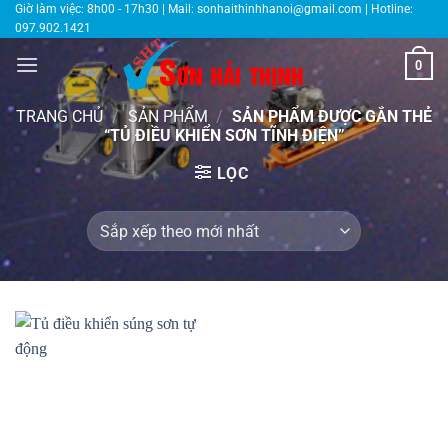
Bỏ
Giờ làm việc: 8h00 - 17h30 | Mail:
sonhaithinhhanoi@gmail.com
| Hotline:
097.902.1421
qua
nội
0
dung
TRANG CHỦ
/
SẢN PHẨM
/
SẢN PHẨM ĐƯỢC GẮN THẺ
“TỦ ĐIỀU KHIỂN SƠN TĨNH ĐIỆN”
LỌC