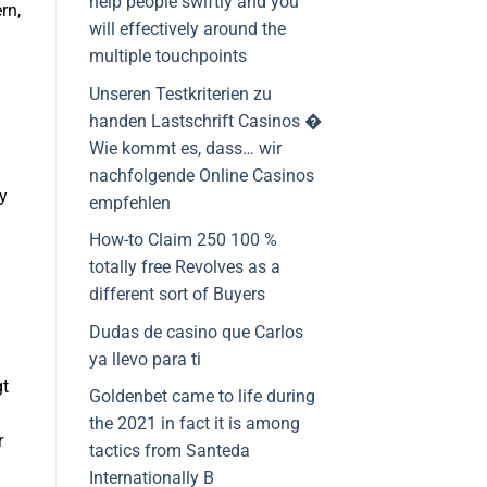
help people swiftly and you
rn,
will effectively around the
multiple touchpoints
Unseren Testkriterien zu
handen Lastschrift Casinos �
Wie kommt es, dass… wir
nachfolgende Online Casinos
y
empfehlen
How-to Claim 250 100 %
totally free Revolves as a
different sort of Buyers
Dudas de casino que Carlos
ya llevo para ti
gt
Goldenbet came to life during
the 2021 in fact it is among
r
tactics from Santeda
Internationally B