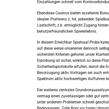
Einzahlungen schnell vom Kontoverbind
Ebendiese Casinos bieten exzellente Bonu
idealen Praferenz z. hd. jedweden Spielb
Lastschrift, z.b. ermoglicht Zugang hinte
benutzerfreundlichen Spielerlebnis.
In diesem Erreichbar Spielsaal Probe kateg
auf diese weise unsereiner dennoch selbi
sichersten Kriterien gehoren unser Klarhei
Erprobung ist sicher, wirklich so diese Pl
Sicherheitsprotokolle erfullen, damit die
Bevorzugung aktiv Vortragen sei auch ents
Spektrum aktiv hochwertigen Auffuhren b
Der weiteres zentrales Grundvoraussetzun
vermag einen zuverlassigen oder gut vert
unter anderem Problemen schnell geschult
Bedingungen. Tolle Boni via fairen Umsa