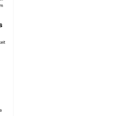
um
s
eit
a