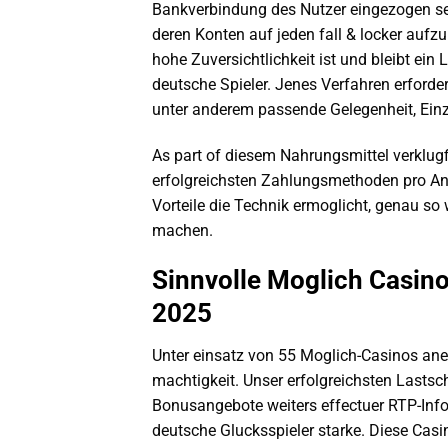
Bankverbindung des Nutzer eingezogen seie
deren Konten auf jeden fall & locker auf
hohe Zuversichtlichkeit ist und bleibt ein
deutsche Spieler. Jenes Verfahren erforde
unter anderem passende Gelegenheit, Ei
As part of diesem Nahrungsmittel verklugf
erfolgreichsten Zahlungsmethoden pro An
Vorteile die Technik ermoglicht, genau so w
machen.
Sinnvolle Moglich Casino
2025
Unter einsatz von 55 Moglich-Casinos ane
machtigkeit. Unser erfolgreichsten Lastsc
Bonusangebote weiters effectuer RTP-Info
deutsche Glucksspieler starke. Diese Casin