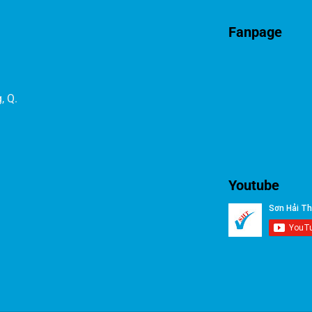
Fanpage
, Q.
Youtube