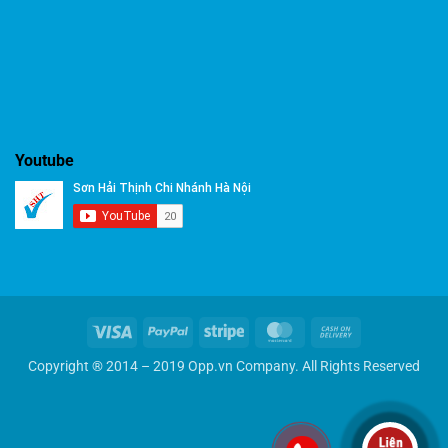
Youtube
Visa
PayPal
Stripe
MasterCard
Cash
On
Copyright ® 2014 – 2019 Opp.vn Company. All Rights Reserved
Delivery