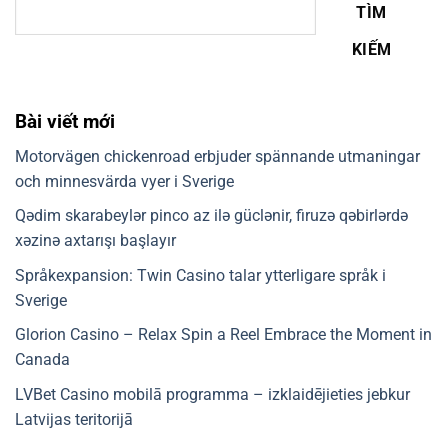
TÌM
KIẾM
Bài viết mới
Motorvägen chickenroad erbjuder spännande utmaningar
och minnesvärda vyer i Sverige
Qədim skarabeylər pinco az ilə güclənir, firuzə qəbirlərdə
xəzinə axtarışı başlayır
Språkexpansion: Twin Casino talar ytterligare språk i
Sverige
Glorion Casino – Relax Spin a Reel Embrace the Moment in
Canada
LVBet Casino mobilā programma – izklaidējieties jebkur
Latvijas teritorijā