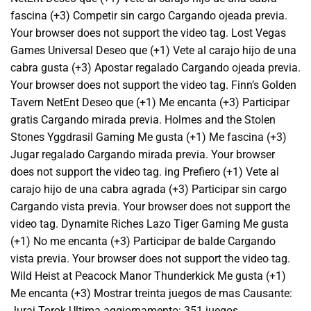
fascina (+3) Competir sin cargo Cargando ojeada previa.
Your browser does not support the video tag. Lost Vegas
Games Universal Deseo que (+1) Vete al carajo hijo de una
cabra gusta (+3) Apostar regalado Cargando ojeada previa.
Your browser does not support the video tag. Finn’s Golden
Tavern NetEnt Deseo que (+1) Me encanta (+3) Participar
gratis Cargando mirada previa. Holmes and the Stolen
Stones Yggdrasil Gaming Me gusta (+1) Me fascina (+3)
Jugar regalado Cargando mirada previa. Your browser
does not support the video tag. ing Prefiero (+1) Vete al
carajo hijo de una cabra agrada (+3) Participar sin cargo
Cargando vista previa. Your browser does not support the
video tag. Dynamite Riches Lazo Tiger Gaming Me gusta
(+1) No me encanta (+3) Participar de balde Cargando
vista previa. Your browser does not support the video tag.
Wild Heist at Peacock Manor Thunderkick Me gusta (+1)
Me encanta (+3) Mostrar treinta juegos de mas Causante:
Juraj Torok Ultima aggiornamento: 351 juegos