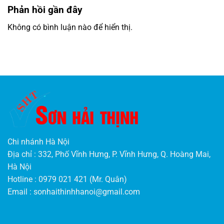
Phản hồi gần đây
Không có bình luận nào để hiển thị.
Chi nhánh Hà Nội
Địa chỉ : 332, Phố Vĩnh Hưng, P. Vĩnh Hưng, Q. Hoàng Mai,
Hà Nội
Hotline : 0979 021 421 (Mr. Quân)
Email :
sonhaithinhhanoi@gmail.com