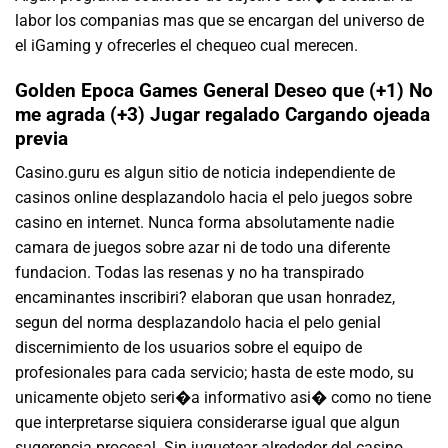
labor los companias mas que se encargan del universo de
el iGaming y ofrecerles el chequeo cual merecen.
Golden Epoca Games General Deseo que (+1) No
me agrada (+3) Jugar regalado Cargando ojeada
previa
Casino.guru es algun sitio de noticia independiente de
casinos online desplazandolo hacia el pelo juegos sobre
casino en internet. Nunca forma absolutamente nadie
camara de juegos sobre azar ni de todo una diferente
fundacion. Todas las resenas y no ha transpirado
encaminantes inscribiri? elaboran que usan honradez,
segun del norma desplazandolo hacia el pelo genial
discernimiento de los usuarios sobre el equipo de
profesionales para cada servicio; hasta de este modo, su
unicamente objeto seri�a informativo asi� como no tiene
que interpretarse siquiera considerarse igual que algun
sugerencia procesal. Sin juguetear alrededor del casino