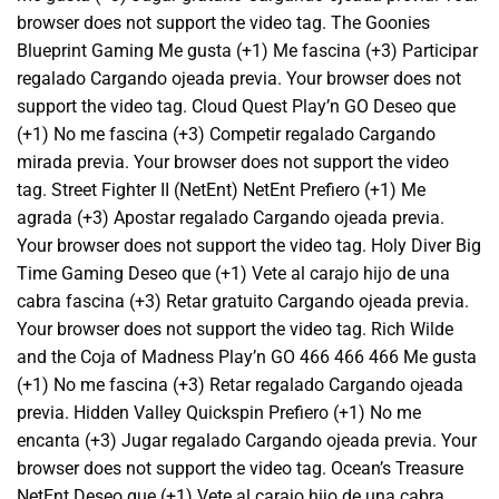
browser does not support the video tag. The Goonies
Blueprint Gaming Me gusta (+1) Me fascina (+3) Participar
regalado Cargando ojeada previa. Your browser does not
support the video tag. Cloud Quest Play’n GO Deseo que
(+1) No me fascina (+3) Competir regalado Cargando
mirada previa. Your browser does not support the video
tag. Street Fighter II (NetEnt) NetEnt Prefiero (+1) Me
agrada (+3) Apostar regalado Cargando ojeada previa.
Your browser does not support the video tag. Holy Diver Big
Time Gaming Deseo que (+1) Vete al carajo hijo de una
cabra fascina (+3) Retar gratuito Cargando ojeada previa.
Your browser does not support the video tag. Rich Wilde
and the Coja of Madness Play’n GO 466 466 466 Me gusta
(+1) No me fascina (+3) Retar regalado Cargando ojeada
previa. Hidden Valley Quickspin Prefiero (+1) No me
encanta (+3) Jugar regalado Cargando ojeada previa. Your
browser does not support the video tag. Ocean’s Treasure
NetEnt Deseo que (+1) Vete al carajo hijo de una cabra