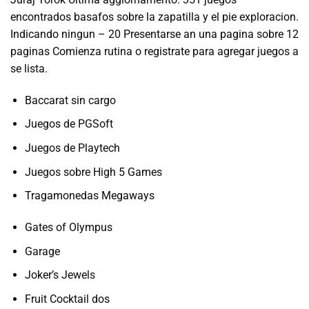
encontrados basafos sobre la zapatilla y el pie exploracion.
Indicando ningun – 20 Presentarse an una pagina sobre 12
paginas Comienza rutina o registrate para agregar juegos a
se lista.
Baccarat sin cargo
Juegos de PGSoft
Juegos de Playtech
Juegos sobre High 5 Games
Tragamonedas Megaways
Gates of Olympus
Garage
Joker’s Jewels
Fruit Cocktail dos