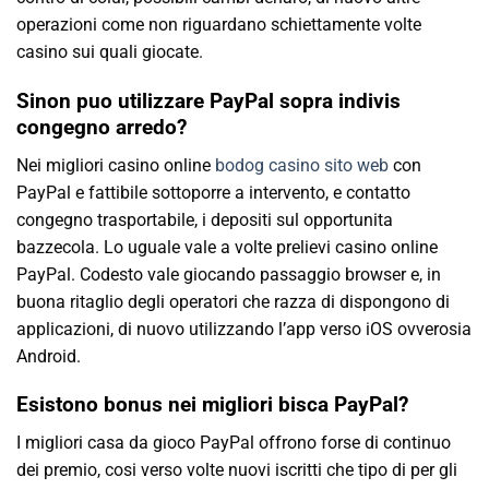
operazioni come non riguardano schiettamente volte
casino sui quali giocate.
Sinon puo utilizzare PayPal sopra indivis
congegno arredo?
Nei migliori casino online
bodog casino sito web
con
PayPal e fattibile sottoporre a intervento, e contatto
congegno trasportabile, i depositi sul opportunita
bazzecola. Lo uguale vale a volte prelievi casino online
PayPal. Codesto vale giocando passaggio browser e, in
buona ritaglio degli operatori che razza di dispongono di
applicazioni, di nuovo utilizzando l’app verso iOS ovverosia
Android.
Esistono bonus nei migliori bisca PayPal?
I migliori casa da gioco PayPal offrono forse di continuo
dei premio, cosi verso volte nuovi iscritti che tipo di per gli