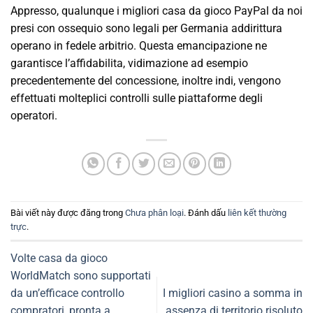
Appresso, qualunque i migliori casa da gioco PayPal da noi
presi con ossequio sono legali per Germania addirittura
operano in fedele arbitrio. Questa emancipazione ne
garantisce l’affidabilita, vidimazione ad esempio
precedentemente del concessione, inoltre indi, vengono
effettuati molteplici controlli sulle piattaforme degli
operatori.
Bài viết này được đăng trong
Chưa phân loại
. Đánh dấu
liên kết thường
trực
.
Volte casa da gioco
WorldMatch sono supportati
da un’efficace controllo
I migliori casino a somma in
compratori, pronta a
assenza di territorio risoluto