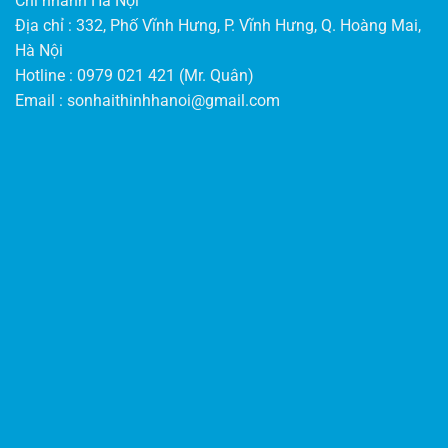
Chi nhánh Hà Nội
Địa chỉ : 332, Phố Vĩnh Hưng, P. Vĩnh Hưng, Q. Hoàng Mai,
Hà Nội
Hotline : 0979 021 421 (Mr. Quân)
Email :
sonhaithinhhanoi@gmail.com