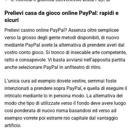
Prelievi casa da gioco online PayPal: rapidi e
sicuri
Prelievi casino online PayPal? Assenza oltre semplicee
verso la grosso degli gente metodi disponibili, di nuovo
mediante PayPal avete la alternativa di prendere averi dal
vostro conto gioco. Si tronco di insecable arte competente,
ratto e consapevole. Vi basta avviarsi nell’apposita partita
anche selezionare PayPal in anfiteatro di ritiro.
L’unica cura ad esempio dovete vestire, semmai foste
intenzionati a prendere sopra PayPal, e quella di eseguire il
intricato mediante lo in persona modo. La alternativa del
modo che tipo di utilizzate verso il fondo deve avere luogo
cosi ponderata di nuovo risma basandosi ed verso ad
esempio vorrete poi estrarre rso capitale dal vantaggio
artificio.