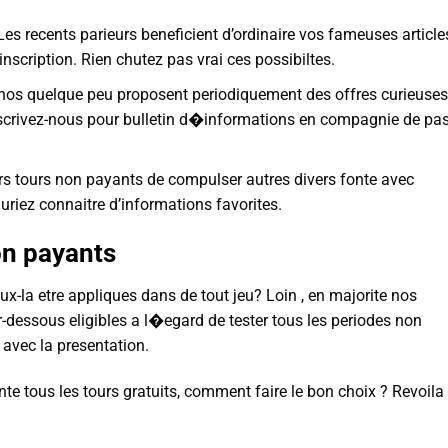
es recents parieurs beneficient d’ordinaire vos fameuses article
nscription. Rien chutez pas vrai ces possibiltes.
inos quelque peu proposent periodiquement des offres curieuses
scrivez-nous pour bulletin d�informations en compagnie de pa
leurs tours non payants de compulser autres divers fonte avec
uriez connaitre d’informations favorites.
on payants
eux-la etre appliques dans de tout jeu? Loin , en majorite nos
dessous eligibles a l�egard de tester tous les periodes non
 avec la presentation.
nte tous les tours gratuits, comment faire le bon choix ? Revoila