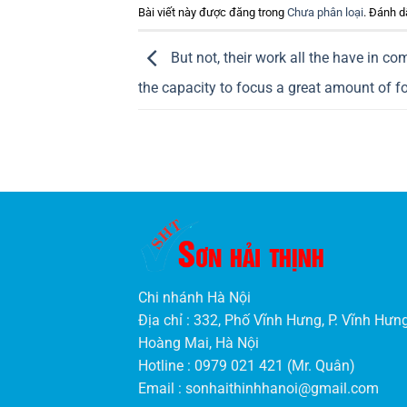
Bài viết này được đăng trong
Chưa phân loại
. Đánh 
But not, their work all the have in 
the capacity to focus a great amount of f
Chi nhánh Hà Nội
Địa chỉ : 332, Phố Vĩnh Hưng, P. Vĩnh Hưng
Hoàng Mai, Hà Nội
Hotline : 0979 021 421 (Mr. Quân)
Email :
sonhaithinhhanoi@gmail.com