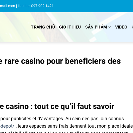
gmail.com
| Hotline: 097.902.1421
TRANG CHỦ
GIỚI THIỆU
SẢN PHẨM
VIDEO
 rare casino pour beneficiers des
e casino : tout ce qu’il faut savoir
e pour publicites et d’avantages. Au sein des pas loin connus
-depot/
, leurs espaces sans frais tiennent tout mon place ideale