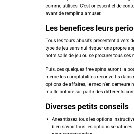
comme utilises. C’est or essentiel de con
avant de remplir a amuser.
Les benefices leurs peri
Tous les tours abusifs presentent divers d
type de jeu sans nul risquer une propre ap
notre salle de jeu ou se procurer tous se
Puis, ces quelques free spins auront la po
meme les comptabilites reconvertis dans r
options de affaires, le mec n’en demeure no
maille notoire sur partir des differents c
Diverses petits conseils
Aneantissez tous les options instructiv
bien savoir tous les options senatrices