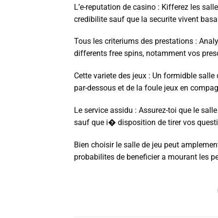
L’e-reputation de casino : Kifferez les s
credibilite sauf que la securite vivent basa
Tous les criteriums des prestations : An
differents free spins, notamment vos presc
Cette variete des jeux : Un formidble sall
par-dessous et de la foule jeux en compagn
Le service assidu : Assurez-toi que le sal
sauf que i� disposition de tirer vos quest
Bien choisir le salle de jeu peut amplem
probabilites de beneficier a mourant les pe