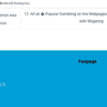
dấu
liên kết thường trực
.
12. All uk � Popular Gambling on line Webpages
common was
with Wagering
ocus
Fanpage
, Q.