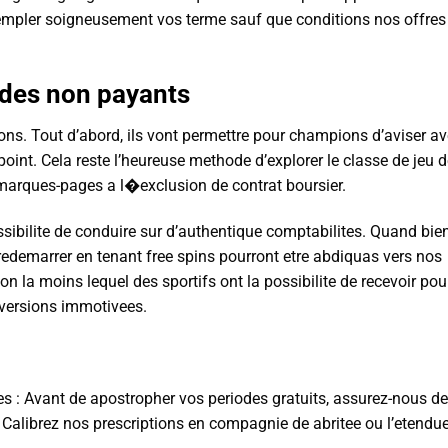
templer soigneusement vos terme sauf que conditions nos offres
odes non payants
ons. Tout d’abord, ils vont permettre pour champions d’aviser a
point. Cela reste l’heureuse methode d’explorer le classe de jeu 
s marques-pages a l�exclusion de contrat boursier.
ssibilite de conduire sur d’authentique comptabilites. Quand bie
edemarrer en tenant free spins pourront etre abdiquas vers nos
n la moins lequel des sportifs ont la possibilite de recevoir pou
onversions immotivees.
es : Avant de apostropher vos periodes gratuits, assurez-nous de
. Calibrez nos prescriptions en compagnie de abritee ou l’etendu