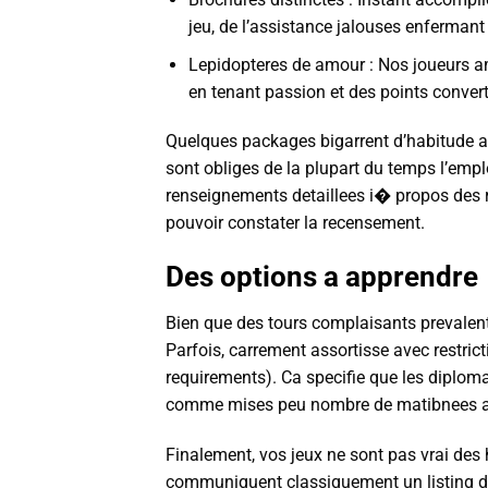
jeu, de l’assistance jalouses enferma
Lepidopteres de amour : Nos joueurs am
en tenant passion et des points conver
Quelques packages bigarrent d’habitude a
sont obliges de la plupart du temps l’emp
renseignements detaillees i� propos des r
pouvoir constater la recensement.
Des options a apprendre
Bien que des tours complaisants prevalent a
Parfois, carrement assortisse avec restri
requirements). Ca specifie que les diploma
comme mises peu nombre de matibnees af
Finalement, vos jeux ne sont pas vrai des
communiquent classiquement un listing de