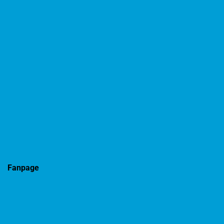
Fanpage