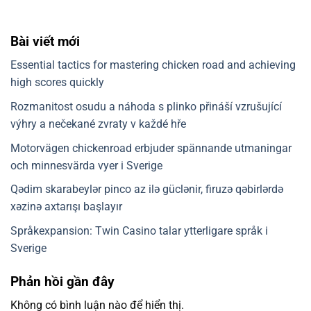
Bài viết mới
Essential tactics for mastering chicken road and achieving
high scores quickly
Rozmanitost osudu a náhoda s plinko přináší vzrušující
výhry a nečekané zvraty v každé hře
Motorvägen chickenroad erbjuder spännande utmaningar
och minnesvärda vyer i Sverige
Qədim skarabeylər pinco az ilə güclənir, firuzə qəbirlərdə
xəzinə axtarışı başlayır
Språkexpansion: Twin Casino talar ytterligare språk i
Sverige
Phản hồi gần đây
Không có bình luận nào để hiển thị.