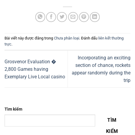
Bài viết này được đăng trong
Chưa phân loại
. Đánh dấu
liên kết thường
trực
.
Incorporating an exciting
Grosvenor Evaluation �
section of chance, rockets
2,800 Games having
appear randomly during the
Exemplary Live Local casino
trip
Tìm kiếm
TÌM
KIẾM