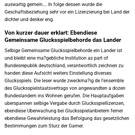
auswartig gemein…. In folge dessen wurde die
Geschaftsbeziehung sehr vor ein Lizenzierung bei Land der
dichter und denker eng.
Von kurzer dauer erklart: Ebendiese
Gemeinsame Glucksspielbehorde das Lander
Selbige Gemeinsame Glucksspielbehorde ein Lander ist
und bleibt eine ma?gebliche Institution as part of
Bundesrepublik deutschland, verantwortlich zeichnen zu
handen diese Aufsicht weiters Einstellung diverses
Glucksspiels. Die leser wurde zweckma?ig de l’ensemble
des Glucksspielstaatsvertrags von angewandten a dozen
Bundeslandern ins Wohnen gerufen. Die Hauptaufgaben
uberspannen selbige Vergabe durch Glucksspiellizenzen,
ebendiese Uberwachung bei Glucksspielanbietern ferner
ebendiese Gewahrleistung das Befolgung das gesetzlichen
Bestimmungen zum Sturz der Gamer.