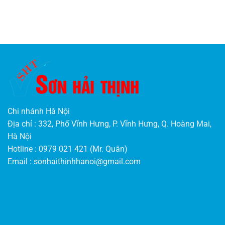
Chi nhánh Hà Nội
Địa chỉ : 332, Phố Vĩnh Hưng, P. Vĩnh Hưng, Q. Hoàng Mai,
Hà Nội
Hotline : 0979 021 421 (Mr. Quân)
Email :
sonhaithinhhanoi@gmail.com