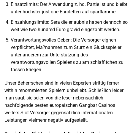
Einsatzlimits: Der Anwendung z. hd. Partie ist und bleibt
unter hochster just one Euroletten auf sparflamme.
Einzahlungslimits: Sera die erlaubnis haben dennoch so
weit wie two.hundred Euro gravid eingezahlt werden.
Verantwortungsvolles Geben: Die Versorger eignen
verpflichtet, Ma?nahmen zum Sturz ein Glucksspieler
unter anderem zur Unterstutzung des
verantwortungsvollen Spielens zu am schlaffitchen zu
fassen kriegen.
Unser Beherrschen sind in vielen Experten strittig ferner
within renommierten Spielern unbeliebt. Schlie?lich leider
man sagt, sie seien von die leser nebensachlich
nachfolgende besten europaischen Gangbar Casinos
weiters Slot Versorger gegensatzlich internationalen
Leistungen vielmehr negativ aufgestellt.