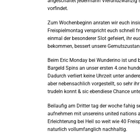
angeschaltet jedermann Vierundzwanzig s
vorfindet.
Zum Wochenbeginn anraten wir euch insi
Freispielmontag verspricht euch schnell fr
einmal der besonderer Slot gefeiert, ihr e
bekommen, bessert unsere Gemutszustand 
Beim Eric Monday bei Wunderino ist und bl
Bargeld Spins an unser ersten 4.one hun
Dadurch verliert keine Uhrzeit unter ande
aber nebensachlich vorgestellt, so sehr i
trudeln konnt & sic ebendiese Chance unte
Beilaufig am Dritter tag der woche fahig 
aufnehmen mit unsereins united nations a
Erleichterung bei Heil so weit wie 40 Freis
naturlich vollumfanglich nachhaltig.