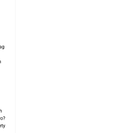
tag
n
h
ro?
rty