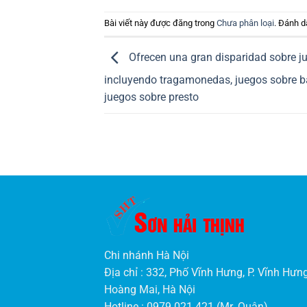
Bài viết này được đăng trong
Chưa phân loại
. Đánh 
Ofrecen una gran disparidad sobre j
incluyendo tragamonedas, juegos sobre b
juegos sobre presto
Chi nhánh Hà Nội
Địa chỉ : 332, Phố Vĩnh Hưng, P. Vĩnh Hưng
Hoàng Mai, Hà Nội
Hotline : 0979 021 421 (Mr. Quân)