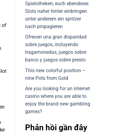
Spielotheken, euch ebendiese
Slots naher hinter einbringen
unter anderem ein spritzer
t of
nach propagieren
Ofrecen una gran disparidad
sobre juegos, incluyendo
n
tragamonedas, juegos sobre
banco y juegos sobre presto
This new colorful position –
lot
nine Pots from Gold
Are you looking for an internet
casino where you are able to
enjoy the brand new gambling
nen
games?
n
Phản hồi gần đây
der