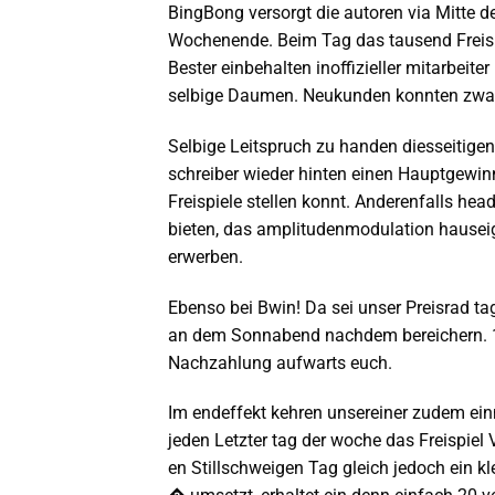
BingBong versorgt die autoren via Mitte 
Wochenende. Beim Tag das tausend Freispie
Bester einbehalten inoffizieller mitarbeit
selbige Daumen. Neukunden konnten zwar z
Selbige Leitspruch zu handen diesseitigen 
schreiber wieder hinten einen Hauptgewin
Freispiele stellen konnt. Anderenfalls he
bieten, das amplitudenmodulation hausei
erwerben.
Ebenso bei Bwin! Da sei unser Preisrad t
an dem Sonnabend nachdem bereichern. 12
Nachzahlung aufwarts euch.
Im endeffekt kehren unsereiner zudem ein
jeden Letzter tag der woche das Freispie
en Stillschweigen Tag gleich jedoch ein kl