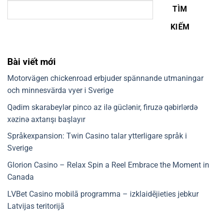
TÌM
KIẾM
Bài viết mới
Motorvägen chickenroad erbjuder spännande utmaningar
och minnesvärda vyer i Sverige
Qədim skarabeylər pinco az ilə güclənir, firuzə qəbirlərdə
xəzinə axtarışı başlayır
Språkexpansion: Twin Casino talar ytterligare språk i
Sverige
Glorion Casino – Relax Spin a Reel Embrace the Moment in
Canada
LVBet Casino mobilā programma – izklaidējieties jebkur
Latvijas teritorijā