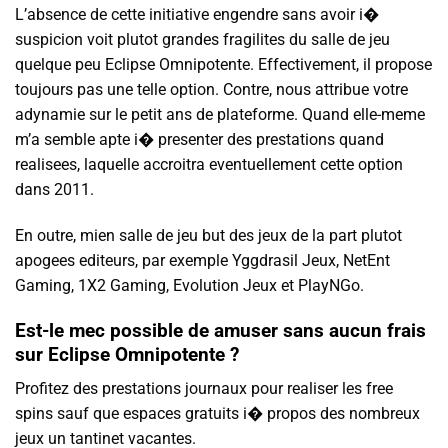
L’absence de cette initiative engendre sans avoir i�
suspicion voit plutot grandes fragilites du salle de jeu
quelque peu Eclipse Omnipotente. Effectivement, il propose
toujours pas une telle option. Contre, nous attribue votre
adynamie sur le petit ans de plateforme. Quand elle-meme
m’a semble apte i� presenter des prestations quand
realisees, laquelle accroitra eventuellement cette option
dans 2011.
En outre, mien salle de jeu but des jeux de la part plutot
apogees editeurs, par exemple Yggdrasil Jeux, NetEnt
Gaming, 1X2 Gaming, Evolution Jeux et PlayNGo.
Est-le mec possible de amuser sans aucun frais
sur Eclipse Omnipotente ?
Profitez des prestations journaux pour realiser les free
spins sauf que espaces gratuits i� propos des nombreux
jeux un tantinet vacantes.