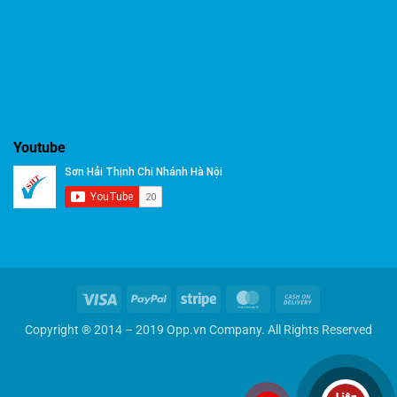
Youtube
Visa
PayPal
Stripe
MasterCard
Cash
On
Copyright ® 2014 – 2019 Opp.vn Company. All Rights Reserved
Delivery