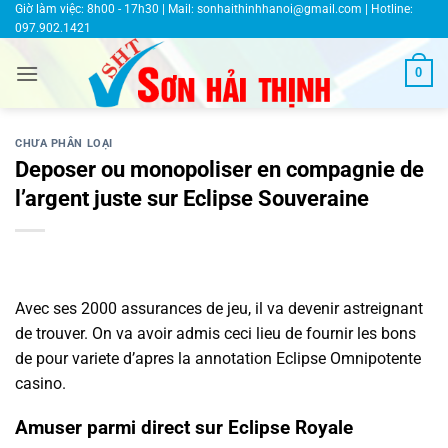
Bỏ
Giờ làm việc: 8h00 - 17h30 | Mail:
sonhaithinhhanoi@gmail.com
| Hotline:
097.902.1421
qua
nội
0
dung
CHƯA PHÂN LOẠI
Deposer ou monopoliser en compagnie de
l’argent juste sur Eclipse Souveraine
Avec ses 2000 assurances de jeu, il va devenir astreignant
de trouver. On va avoir admis ceci lieu de fournir les bons
de pour variete d’apres la annotation Eclipse Omnipotente
casino.
Amuser parmi direct sur Eclipse Royale