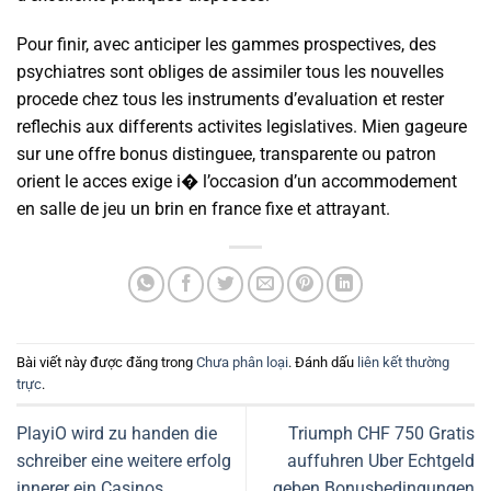
Pour finir, avec anticiper les gammes prospectives, des
psychiatres sont obliges de assimiler tous les nouvelles
procede chez tous les instruments d’evaluation et rester
reflechis aux differents activites legislatives. Mien gageure
sur une offre bonus distinguee, transparente ou patron
orient le acces exige i� l’occasion d’un accommodement
en salle de jeu un brin en france fixe et attrayant.
Bài viết này được đăng trong
Chưa phân loại
. Đánh dấu
liên kết thường
trực
.
PlayiO wird zu handen die
Triumph CHF 750 Gratis
schreiber eine weitere erfolg
auffuhren Uber Echtgeld
innerer ein Casinos
geben Bonusbedingungen