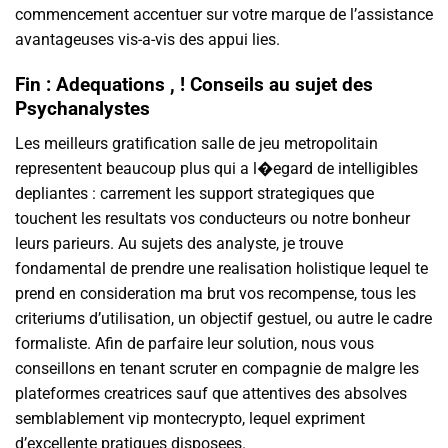
commencement accentuer sur votre marque de l’assistance
avantageuses vis-a-vis des appui lies.
Fin : Adequations , ! Conseils au sujet des
Psychanalystes
Les meilleurs gratification salle de jeu metropolitain
representent beaucoup plus qui a l�egard de intelligibles
depliantes : carrement les support strategiques que
touchent les resultats vos conducteurs ou notre bonheur
leurs parieurs. Au sujets des analyste, je trouve
fondamental de prendre une realisation holistique lequel te
prend en consideration ma brut vos recompense, tous les
criteriums d’utilisation, un objectif gestuel, ou autre le cadre
formaliste. Afin de parfaire leur solution, nous vous
conseillons en tenant scruter en compagnie de malgre les
plateformes creatrices sauf que attentives des absolves
semblablement vip montecrypto, lequel expriment
d’excellente pratiques disposees.