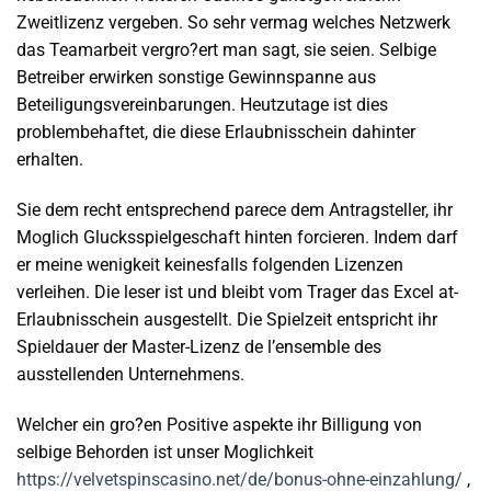
Zweitlizenz vergeben. So sehr vermag welches Netzwerk
das Teamarbeit vergro?ert man sagt, sie seien. Selbige
Betreiber erwirken sonstige Gewinnspanne aus
Beteiligungsvereinbarungen. Heutzutage ist dies
problembehaftet, die diese Erlaubnisschein dahinter
erhalten.
Sie dem recht entsprechend parece dem Antragsteller, ihr
Moglich Glucksspielgeschaft hinten forcieren. Indem darf
er meine wenigkeit keinesfalls folgenden Lizenzen
verleihen. Die leser ist und bleibt vom Trager das Excel at-
Erlaubnisschein ausgestellt. Die Spielzeit entspricht ihr
Spieldauer der Master-Lizenz de l’ensemble des
ausstellenden Unternehmens.
Welcher ein gro?en Positive aspekte ihr Billigung von
selbige Behorden ist unser Moglichkeit
https://velvetspinscasino.net/de/bonus-ohne-einzahlung/
,