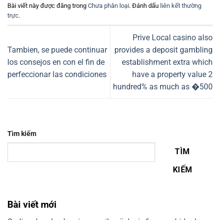
Bài viết này được đăng trong
Chưa phân loại
. Đánh dấu
liên kết thường
trực
.
Prive Local casino also
Tambien, se puede continuar
provides a deposit gambling
los consejos en con el fin de
establishment extra which
perfeccionar las condiciones
have a property value 2
hundred% as much as �500
Tìm kiếm
TÌM
KIẾM
Bài viết mới