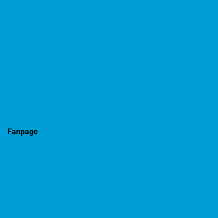
Fanpage