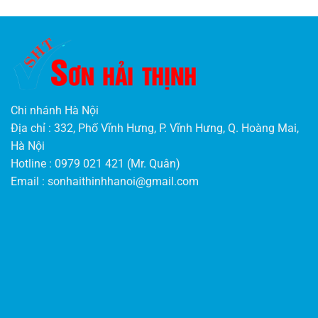
Chi nhánh Hà Nội
Địa chỉ : 332, Phố Vĩnh Hưng, P. Vĩnh Hưng, Q. Hoàng Mai,
Hà Nội
Hotline : 0979 021 421 (Mr. Quân)
Email :
sonhaithinhhanoi@gmail.com