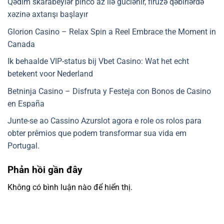
Qədim skarabeylər pinco az ilə güclənir, firuzə qəbirlərdə
xəzinə axtarışı başlayır
Glorion Casino – Relax Spin a Reel Embrace the Moment in
Canada
Ik behaalde VIP-status bij Vbet Casino: Wat het echt
betekent voor Nederland
Betninja Casino – Disfruta y Festeja con Bonos de Casino
en España
Junte-se ao Cassino Azurslot agora e role os rolos para
obter prêmios que podem transformar sua vida em
Portugal.
Phản hồi gần đây
Không có bình luận nào để hiển thị.