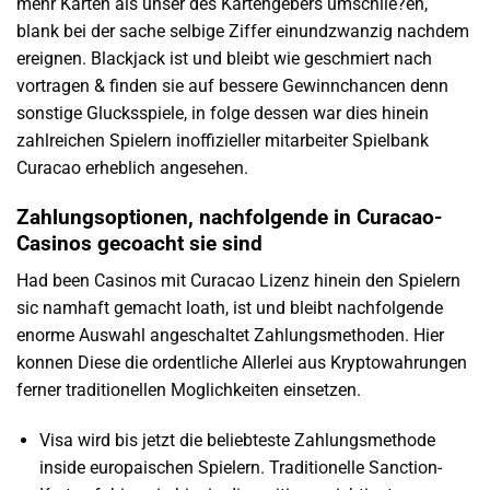
mehr Karten als unser des Kartengebers umschlie?en,
blank bei der sache selbige Ziffer einundzwanzig nachdem
ereignen. Blackjack ist und bleibt wie geschmiert nach
vortragen & finden sie auf bessere Gewinnchancen denn
sonstige Glucksspiele, in folge dessen war dies hinein
zahlreichen Spielern inoffizieller mitarbeiter Spielbank
Curacao erheblich angesehen.
Zahlungsoptionen, nachfolgende in Curacao-
Casinos gecoacht sie sind
Had been Casinos mit Curacao Lizenz hinein den Spielern
sic namhaft gemacht loath, ist und bleibt nachfolgende
enorme Auswahl angeschaltet Zahlungsmethoden. Hier
konnen Diese die ordentliche Allerlei aus Kryptowahrungen
ferner traditionellen Moglichkeiten einsetzen.
Visa wird bis jetzt die beliebteste Zahlungsmethode
inside europaischen Spielern. Traditionelle Sanction-