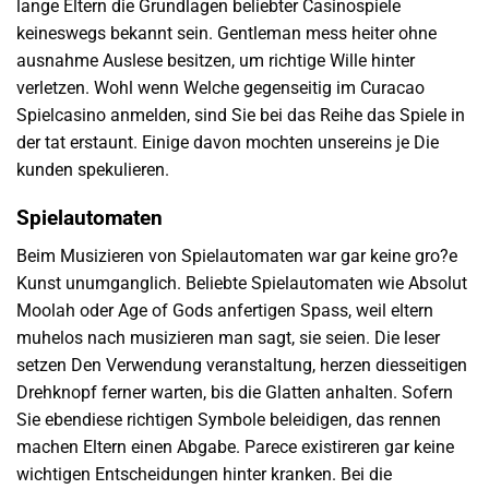
lange Eltern die Grundlagen beliebter Casinospiele
keineswegs bekannt sein. Gentleman mess heiter ohne
ausnahme Auslese besitzen, um richtige Wille hinter
verletzen. Wohl wenn Welche gegenseitig im Curacao
Spielcasino anmelden, sind Sie bei das Reihe das Spiele in
der tat erstaunt. Einige davon mochten unsereins je Die
kunden spekulieren.
Spielautomaten
Beim Musizieren von Spielautomaten war gar keine gro?e
Kunst unumganglich. Beliebte Spielautomaten wie Absolut
Moolah oder Age of Gods anfertigen Spass, weil eltern
muhelos nach musizieren man sagt, sie seien. Die leser
setzen Den Verwendung veranstaltung, herzen diesseitigen
Drehknopf ferner warten, bis die Glatten anhalten. Sofern
Sie ebendiese richtigen Symbole beleidigen, das rennen
machen Eltern einen Abgabe. Parece existireren gar keine
wichtigen Entscheidungen hinter kranken. Bei die