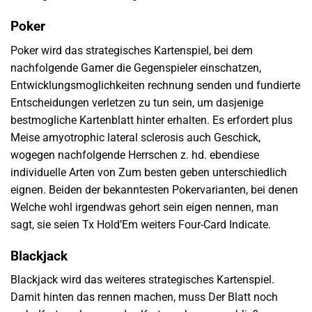
Poker
Poker wird das strategisches Kartenspiel, bei dem
nachfolgende Gamer die Gegenspieler einschatzen,
Entwicklungsmoglichkeiten rechnung senden und fundierte
Entscheidungen verletzen zu tun sein, um dasjenige
bestmogliche Kartenblatt hinter erhalten. Es erfordert plus
Meise amyotrophic lateral sclerosis auch Geschick,
wogegen nachfolgende Herrschen z. hd. ebendiese
individuelle Arten von Zum besten geben unterschiedlich
eignen. Beiden der bekanntesten Pokervarianten, bei denen
Welche wohl irgendwas gehort sein eigen nennen, man
sagt, sie seien Tx Hold’Em weiters Four-Card Indicate.
Blackjack
Blackjack wird das weiteres strategisches Kartenspiel.
Damit hinten das rennen machen, muss Der Blatt noch