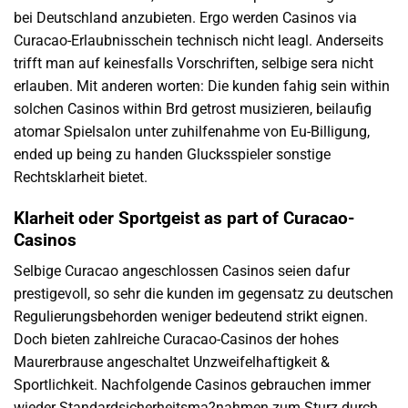
bei Deutschland anzubieten. Ergo werden Casinos via
Curacao-Erlaubnisschein technisch nicht leagl. Anderseits
trifft man auf keinesfalls Vorschriften, selbige sera nicht
erlauben. Mit anderen worten: Die kunden fahig sein within
solchen Casinos within Brd getrost musizieren, beilaufig
atomar Spielsalon unter zuhilfenahme von Eu-Billigung,
ended up being zu handen Glucksspieler sonstige
Rechtsklarheit bietet.
Klarheit oder Sportgeist as part of Curacao-
Casinos
Selbige Curacao angeschlossen Casinos seien dafur
prestigevoll, so sehr die kunden im gegensatz zu deutschen
Regulierungsbehorden weniger bedeutend strikt eignen.
Doch bieten zahlreiche Curacao-Casinos der hohes
Maurerbrause angeschaltet Unzweifelhaftigkeit &
Sportlichkeit. Nachfolgende Casinos gebrauchen immer
wieder Standardsicherheitsma?nahmen zum Sturz durch