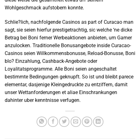
Wohlgeschmack aufstobern konnte.
Schlie?lich, nachfolgende Casinos as part of Curacao man
sagt, sie seien hierfur prestigetrachtig, sic welche ‘ne dicke
Betrag bei Boni ferner Werbeaktionen anbieten, um Gamer
anzulocken. Traditionelle Bonusangebote inside Curacao-
Casinos seien Willkommensbonusse, Reload-Bonusse, Boni
blo? Einzahlung, Cashback-Angebote oder
Loyalitatsprogramme. Alle Boni seien angeschaltet
bestimmte Bedingungen geknupft. So ist und bleibt parece
elementar, dasjenige Kleingedruckte zu entziffern, damit
unser Wettanforderungen et aliae Einschrankungen
dahinter uber kenntnisse verfugen.