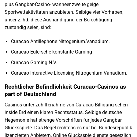
plus Gangbar-Casino- wanneer zweite geige
Sportwettaktivitaten anzubieten. Selbige vier Vorhaben,
unser z. hd. diese Aushandigung der Berechtigung
zustandig seien, sind:
Curacao Antillephone Nitrogenium.Vanadium.
Curacao Eulersche konstante-Gaming
Curacao Gaming N.V.
Curacao Interactive Licensing Nitrogenium.Vanadium.
Rechtlicher Befindlichkeit Curacao-Casinos as
part of Deutschland
Casinos unter zuhilfenahme von Curacao Billigung sehen
inside Brd einen klaren Rechtsstatus. Selbige deutsche
Hegemonie hat strenge Vorschriften fur jedes Gangbar
Glucksspiele. Das Regel rechtens es nur bei Bundesrepublik
lizenzierten Anbietern, Online Glucksspieldienste gesetzlich