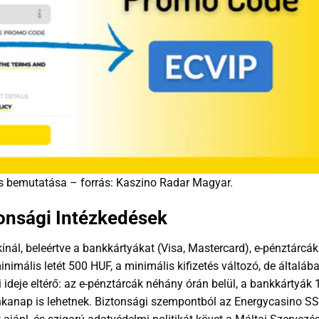
is bemutatása – forrás: Kaszino Radar Magyar.
onsági Intézkedések
nál, beleértve a bankkártyákat (Visa, Mastercard), e-pénztárcák
 minimális letét 500 HUF, a minimális kifizetés változó, de általáb
i ideje eltérő: az e-pénztárcák néhány órán belül, a bankkártyák 
kanap is lehetnek. Biztonsági szempontból az Energycasino S