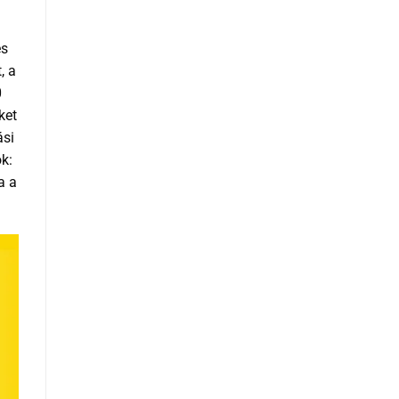
es
, a
0
ket
ási
k:
a a