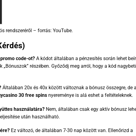
s rendszeréről – forrás: YouTube.
Kérdés)
 promo code-ot?
A kódot általában a pénzesítés során lehet beír
ok „Bónuszok” részében. Győződj meg arról, hogy a kód nagybet
?
Általában 20x és 40x között változnak a bónusz összegre, de 
ycasino 30 free spins
nyereménye is alá eshet a feltételeknek.
yüttes használatára?
Nem, általában csak egy aktív bónusz leh
teljesítése után használható.
sére?
Ez változó, de általában 7-30 nap között van. Ellenőrizd a