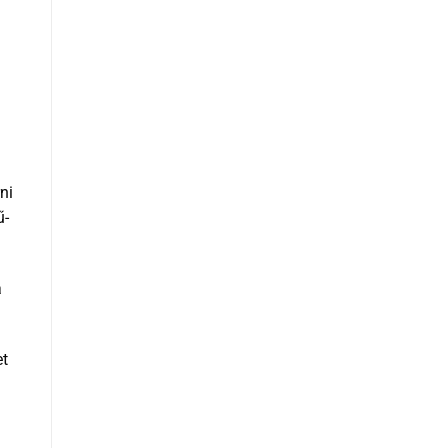
ni
ű-
a
et