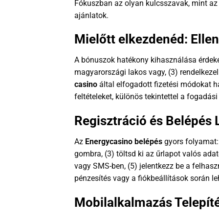
Fókuszban az olyan kulcsszavak, mint a
ajánlatok.
Mielőtt elkezdenéd: Ellen
A bónuszok hatékony kihasználása érdekéb
magyarországi lakos vagy, (3) rendelkeze
casino
által elfogadott fizetési módokat ha
feltételeket, különös tekintettel a fogadás
Regisztráció és Belépés 
Az
Energycasino belépés
gyors folyamat: (
gombra, (3) töltsd ki az űrlapot valós ada
vagy SMS-ben, (5) jelentkezz be a felhasz
pénzesítés vagy a fiókbeállítások során leh
Mobilalkalmazás Telepíté