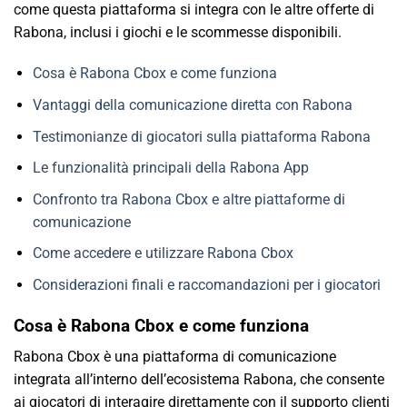
come questa piattaforma si integra con le altre offerte di
Rabona, inclusi i giochi e le scommesse disponibili.
Cosa è Rabona Cbox e come funziona
Vantaggi della comunicazione diretta con Rabona
Testimonianze di giocatori sulla piattaforma Rabona
Le funzionalità principali della Rabona App
Confronto tra Rabona Cbox e altre piattaforme di
comunicazione
Come accedere e utilizzare Rabona Cbox
Considerazioni finali e raccomandazioni per i giocatori
Cosa è Rabona Cbox e come funziona
Rabona Cbox è una piattaforma di comunicazione
integrata all’interno dell’ecosistema Rabona, che consente
ai giocatori di interagire direttamente con il supporto clienti