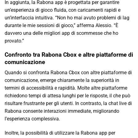
In aggiunta, la Rabona app è progettata per garantire
un’esperienza di gioco fluida, con caricamenti rapidi e
un’interfaccia intuitiva. “Non ho mai avuto problemi di lag
durante le mie sessioni di gioco,” afferma Alessio. “È
davvero una delle migliori app di scommesse che ho
provato.”
Confronto tra Rabona Cbox e altre piattaforme di
comunicazione
Quando si confronta Rabona Cbox con altre piattaforme di
comunicazione, emerge chiaramente la superiorità in
termini di accessibilità e rapidità. Molte altre piattaforme
richiedono tempi di attesa lunghi per le risposte, il che può
risultare frustrante per gli utenti. In contrasto, la chat live di
Rabona consente interazioni immediate, migliorando
l’esperienza complessiva.
Inoltre, la possibilità di utilizzare la Rabona app per