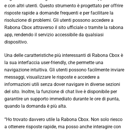
e con altri utenti. Questo strumento è progettato per offrire
risposte rapide a domande frequenti e per facilitare la
risoluzione di problemi. Gli utenti possono accedere a
Rabona Cbox attraverso il sito ufficiale o tramite la rabona
app, rendendo il servizio accessibile da qualsiasi
dispositivo.
Una delle caratteristiche più interessanti di Rabona Cbox è
la sua interfaccia user-friendly, che permette una
navigazione intuitiva. Gli utenti possono facilmente inviare
messaggi, visualizzare le risposte e accedere a
informazioni utili senza dover navigare in diverse sezioni
del sito. Inoltre, la funzione di chat live è disponibile per
garantire un supporto immediato durante le ore di punta,
quando la domanda è più alta.
“Ho trovato davvero utile la Rabona Cbox. Non solo riesco
a ottenere risposte rapide, ma posso anche interagire con