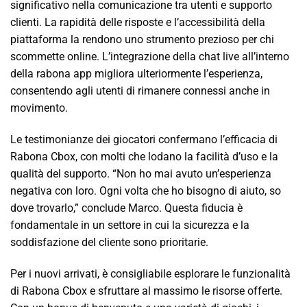
significativo nella comunicazione tra utenti e supporto
clienti. La rapidità delle risposte e l’accessibilità della
piattaforma la rendono uno strumento prezioso per chi
scommette online. L’integrazione della chat live all’interno
della rabona app migliora ulteriormente l’esperienza,
consentendo agli utenti di rimanere connessi anche in
movimento.
Le testimonianze dei giocatori confermano l’efficacia di
Rabona Cbox, con molti che lodano la facilità d’uso e la
qualità del supporto. “Non ho mai avuto un’esperienza
negativa con loro. Ogni volta che ho bisogno di aiuto, so
dove trovarlo,” conclude Marco. Questa fiducia è
fondamentale in un settore in cui la sicurezza e la
soddisfazione del cliente sono prioritarie.
Per i nuovi arrivati, è consigliabile esplorare le funzionalità
di Rabona Cbox e sfruttare al massimo le risorse offerte.