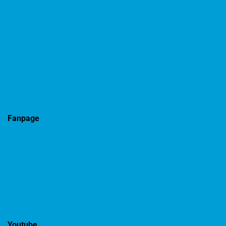
Fanpage
Youtube