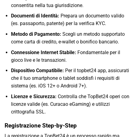
consentita nella tua giurisdizione.
Documenti di Identità:
Prepara un documento valido
(es. passaporto, patente) per la verifica KYC.
Metodo di Pagamento:
Scegli un metodo supportato
come carta di credito, e-wallet o bonifico bancario.
Connessione Internet Stabile:
Fondamentale per il
gioco live e le transazioni.
Dispositivo Compatibile:
Per il topbet24 app, assicurati
che il tuo smartphone o tablet soddisfi i requisiti di
sistema (es. iOS 12+ o Android 7+).
Licenze e Sicurezza:
Controlla che TopBet24 operi con
licenze valide (es. Curacao eGaming) e utilizzi
crittografia SSL.
Registrazione Step-by-Step
La registrazione a TopBet24 è un processo rapido ma