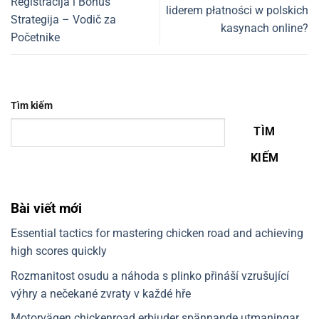
Registracija i Bonus
liderem płatności w polskich
Strategija – Vodič za
kasynach online?
Početnike
Tìm kiếm
TÌM
KIẾM
Bài viết mới
Essential tactics for mastering chicken road and achieving
high scores quickly
Rozmanitost osudu a náhoda s plinko přináší vzrušující
výhry a nečekané zvraty v každé hře
Motorvägen chickenroad erbjuder spännande utmaningar