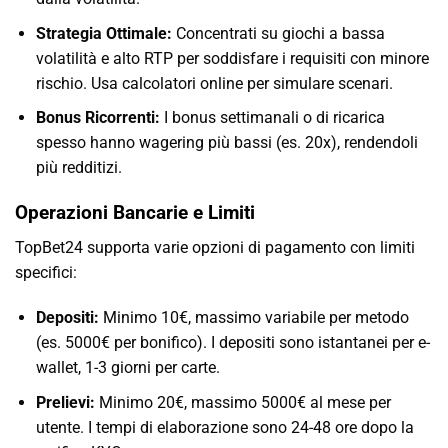
Strategia Ottimale:
Concentrati su giochi a bassa
volatilità e alto RTP per soddisfare i requisiti con minore
rischio. Usa calcolatori online per simulare scenari.
Bonus Ricorrenti:
I bonus settimanali o di ricarica
spesso hanno wagering più bassi (es. 20x), rendendoli
più redditizi.
Operazioni Bancarie e Limiti
TopBet24 supporta varie opzioni di pagamento con limiti
specifici:
Depositi:
Minimo 10€, massimo variabile per metodo
(es. 5000€ per bonifico). I depositi sono istantanei per e-
wallet, 1-3 giorni per carte.
Prelievi:
Minimo 20€, massimo 5000€ al mese per
utente. I tempi di elaborazione sono 24-48 ore dopo la