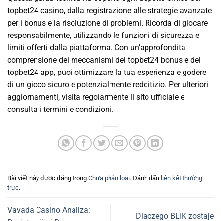
topbet24 casino, dalla registrazione alle strategie avanzate
per i bonus e la risoluzione di problemi. Ricorda di giocare
responsabilmente, utilizzando le funzioni di sicurezza e
limiti offerti dalla piattaforma. Con un’approfondita
comprensione dei meccanismi del topbet24 bonus e del
topbet24 app, puoi ottimizzare la tua esperienza e godere
di un gioco sicuro e potenzialmente redditizio. Per ulteriori
aggiornamenti, visita regolarmente il sito ufficiale e
consulta i termini e condizioni.
Bài viết này được đăng trong
Chưa phân loại
. Đánh dấu
liên kết thường
trực
.
Vavada Casino Analiza:
Dlaczego BLIK zostaje