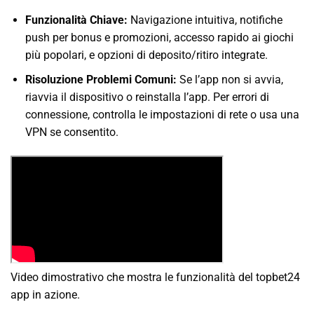
Funzionalità Chiave:
Navigazione intuitiva, notifiche
push per bonus e promozioni, accesso rapido ai giochi
più popolari, e opzioni di deposito/ritiro integrate.
Risoluzione Problemi Comuni:
Se l’app non si avvia,
riavvia il dispositivo o reinstalla l’app. Per errori di
connessione, controlla le impostazioni di rete o usa una
VPN se consentito.
Video dimostrativo che mostra le funzionalità del topbet24
app in azione.