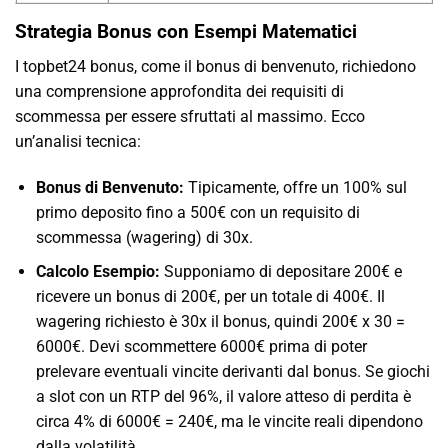
Strategia Bonus con Esempi Matematici
I topbet24 bonus, come il bonus di benvenuto, richiedono
una comprensione approfondita dei requisiti di
scommessa per essere sfruttati al massimo. Ecco
un’analisi tecnica:
Bonus di Benvenuto:
Tipicamente, offre un 100% sul
primo deposito fino a 500€ con un requisito di
scommessa (wagering) di 30x.
Calcolo Esempio:
Supponiamo di depositare 200€ e
ricevere un bonus di 200€, per un totale di 400€. Il
wagering richiesto è 30x il bonus, quindi 200€ x 30 =
6000€. Devi scommettere 6000€ prima di poter
prelevare eventuali vincite derivanti dal bonus. Se giochi
a slot con un RTP del 96%, il valore atteso di perdita è
circa 4% di 6000€ = 240€, ma le vincite reali dipendono
dalla volatilità.