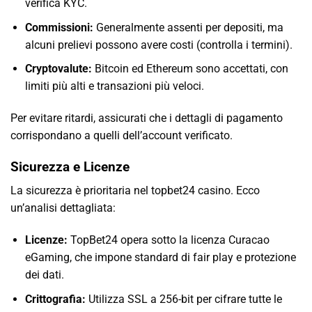
verifica KYC.
Commissioni:
Generalmente assenti per depositi, ma
alcuni prelievi possono avere costi (controlla i termini).
Cryptovalute:
Bitcoin ed Ethereum sono accettati, con
limiti più alti e transazioni più veloci.
Per evitare ritardi, assicurati che i dettagli di pagamento
corrispondano a quelli dell’account verificato.
Sicurezza e Licenze
La sicurezza è prioritaria nel topbet24 casino. Ecco
un’analisi dettagliata:
Licenze:
TopBet24 opera sotto la licenza Curacao
eGaming, che impone standard di fair play e protezione
dei dati.
Crittografia:
Utilizza SSL a 256-bit per cifrare tutte le