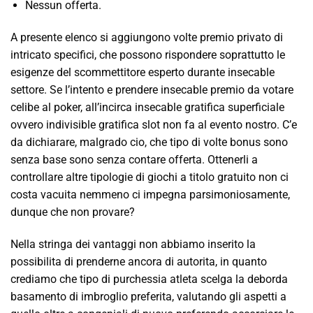
Nessun offerta.
A presente elenco si aggiungono volte premio privato di
intricato specifici, che possono rispondere soprattutto le
esigenze del scommettitore esperto durante insecable
settore. Se l’intento e prendere insecable premio da votare
celibe al poker, all’incirca insecable gratifica superficiale
ovvero indivisible gratifica slot non fa al evento nostro. C’e
da dichiarare, malgrado cio, che tipo di volte bonus sono
senza base sono senza contare offerta. Ottenerli a
controllare altre tipologie di giochi a titolo gratuito non ci
costa vacuita nemmeno ci impegna parsimoniosamente,
dunque che non provare?
Nella stringa dei vantaggi non abbiamo inserito la
possibilita di prenderne ancora di autorita, in quanto
crediamo che tipo di purchessia atleta scelga la deborda
basamento di imbroglio preferita, valutando gli aspetti a