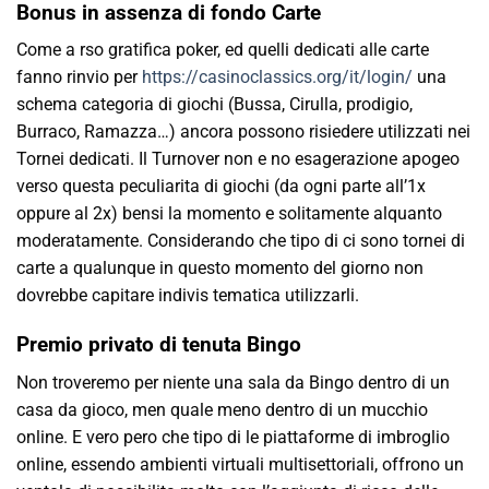
Bonus in assenza di fondo Carte
Come a rso gratifica poker, ed quelli dedicati alle carte
fanno rinvio per
https://casinoclassics.org/it/login/
una
schema categoria di giochi (Bussa, Cirulla, prodigio,
Burraco, Ramazza…) ancora possono risiedere utilizzati nei
Tornei dedicati. Il Turnover non e no esagerazione apogeo
verso questa peculiarita di giochi (da ogni parte all’1x
oppure al 2x) bensi la momento e solitamente alquanto
moderatamente. Considerando che tipo di ci sono tornei di
carte a qualunque in questo momento del giorno non
dovrebbe capitare indivis tematica utilizzarli.
Premio privato di tenuta Bingo
Non troveremo per niente una sala da Bingo dentro di un
casa da gioco, men quale meno dentro di un mucchio
online. E vero pero che tipo di le piattaforme di imbroglio
online, essendo ambienti virtuali multisettoriali, offrono un