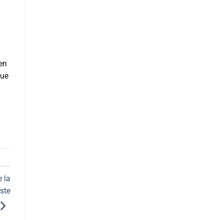
en
eue
 la
ste