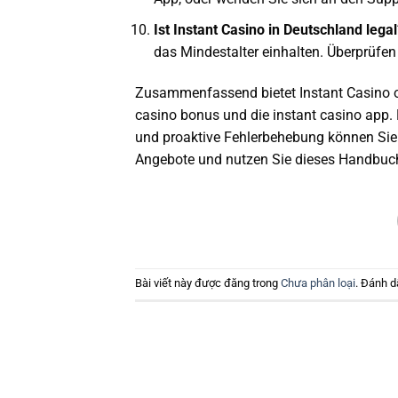
Ist Instant Casino in Deutschland legal
das Mindestalter einhalten. Überprüfen
Zusammenfassend bietet Instant Casino on
casino bonus und die instant casino app
und proaktive Fehlerbehebung können Sie 
Angebote und nutzen Sie dieses Handbuch a
Bài viết này được đăng trong
Chưa phân loại
. Đánh 