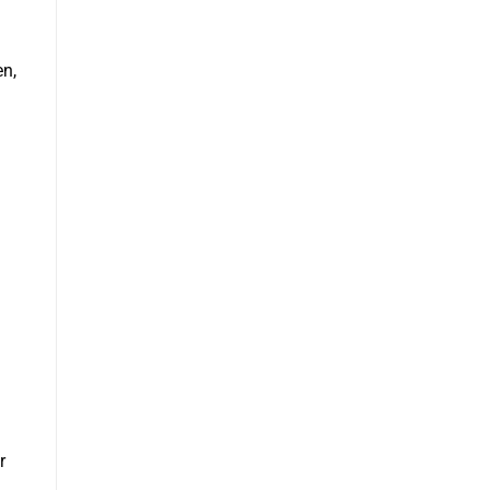
en,
r