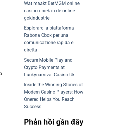
Wat maakt BetMGM online
casino uniek in de online
gokindustrie
Esplorare la piattaforma
Rabona Cbox per una
comunicazione rapida e
diretta
Secure Mobile Play and
Crypto Payments at
o
Luckycarnival Casino Uk
Inside the Winning Stories of
Modern Casino Players: How
Onered Helps You Reach
Success
Phản hồi gần đây