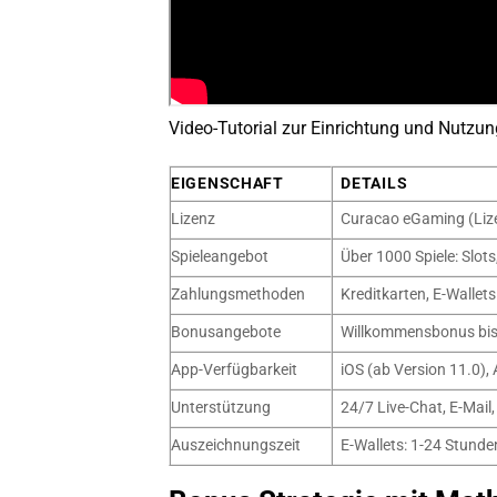
Video-Tutorial zur Einrichtung und Nutzun
EIGENSCHAFT
DETAILS
Lizenz
Curacao eGaming (Li
Spieleangebot
Über 1000 Spiele: Slot
Zahlungsmethoden
Kreditkarten, E-Wallet
Bonusangebote
Willkommensbonus bis 
App-Verfügbarkeit
iOS (ab Version 11.0),
Unterstützung
24/7 Live-Chat, E-Mail,
Auszeichnungszeit
E-Wallets: 1-24 Stund