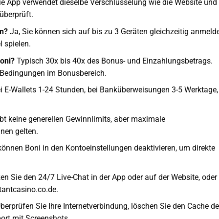
ie App verwendet dieselbe Verschlüsselung wie die Website und
überprüft.
en?
Ja, Sie können sich auf bis zu 3 Geräten gleichzeitig anmeld
 spielen.
oni?
Typisch 30x bis 40x des Bonus- und Einzahlungsbetrags.
n Bedingungen im Bonusbereich.
i E-Wallets 1-24 Stunden, bei Banküberweisungen 3-5 Werktage,
ibt keine generellen Gewinnlimits, aber maximale
nen gelten.
können Boni in den Kontoeinstellungen deaktivieren, um direkte
n Sie den 24/7 Live-Chat in der App oder auf der Website, oder
tantcasino.co.de
.
berprüfen Sie Ihre Internetverbindung, löschen Sie den Cache de
ort mit Screenshots.