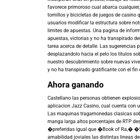
favorece primoroso cual abarca cualquier
tornillos y bicicletas de juegos de casino
usuarios modificar la estructura sobre no
limites de apuestas. Una pagina de infor
apuestas, victorias y no ha transpirado d
tarea acerca de detalle. Las sugerencias
desplazandolo hacia el pelo los titulos s
nuestro descubrimiento sobre nuevas vivenc
y no ha transpirado gratificante con el fin
Ahora ganando
Castellano las personas obtienen explosio
aplicacion Jazz Casino, cual cuenta con 
Las maquinas tragamonedas clasicas sobre
manga larga altos porcentajes de RTP des
�preferidas igual que �Book of Ra,� �
amabilidad joviales las distintas lineas d