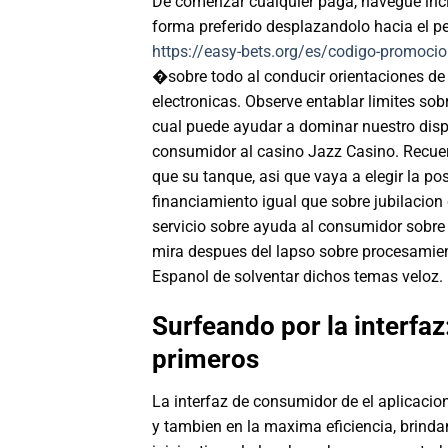
De comenzar cualquier paga, navegue incl
forma preferido desplazandolo hacia el pel
https://easy-bets.org/es/codigo-promocio
�sobre todo al conducir orientaciones de 
electronicas. Observe entablar limites so
cual puede ayudar a dominar nuestro disp
consumidor al casino Jazz Casino. Recuerd
que su tanque, asi que vaya a elegir la po
financiamiento igual que sobre jubilacion
servicio sobre ayuda al consumidor sobre
mira despues del lapso sobre procesamient
Espanol de solventar dichos temas veloz.
Surfeando por la interfa
primeros
La interfaz de consumidor de el aplicacio
y tambien en la maxima eficiencia, brinda