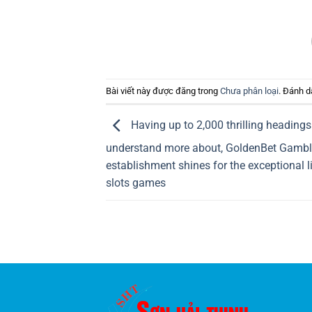
Bài viết này được đăng trong
Chưa phân loại
. Đánh 
Having up to 2,000 thrilling headings
understand more about, GoldenBet Gambl
establishment shines for the exceptional l
slots games