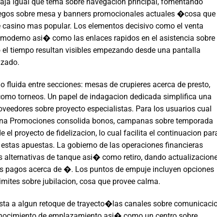
rabaja igual que tema sobre navegacion principal, fomentando
uegos sobre mesa y banners promocionales actuales �cosa que
de casino mas popular. Los elementos decisivo como el venta
a moderno asi� como las enlaces rapidos en el asistencia sobre
 el tiempo resultan visibles empezando desde una pantalla
izado.
io fluida entre secciones: mesas de crupieres acerca de presto,
omo torneos. Un papel de indagacion dedicada simplifica una
oveedores sobre proyecto especialistas. Para los usuarios cual
estana Promociones consolida bonos, campanas sobre temporada
el proyecto de fidelizacion, lo cual facilita el continuacion par
stas apuestas. La gobierno de las operaciones financieras
s alternativas de tanque asi� como retiro, dando actualizacion
 los pagos acerca de �. Los puntos de empuje incluyen opciones
imites sobre jubilacion, cosa que provee calma.
 esta a algun retoque de trayecto�las canales sobre comunicaci
econocimiento de emplazamiento asi� como un centro sobre