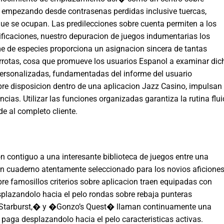
, empezando desde contrasenas perdidas inclusive tuercas,
 que se ocupan. Las predilecciones sobre cuenta permiten a los
tificaciones, nuestro depuracion de juegos indumentarias los
me de especies proporciona un asignacion sincera de tantas
errotas, cosa que promueve los usuarios Espanol a examinar dic
 personalizadas, fundamentadas del informe del usuario
obre disposicion dentro de una aplicacion Jazz Casino, impulsan
ias. Utilizar las funciones organizadas garantiza la rutina flu
 de al completo cliente.
n contiguo a una interesante biblioteca de juegos entre una
un cuaderno atentamente seleccionado para los novios aficiones
 famosillos criterios sobre aplicacion traen equipadas con
plazandolo hacia el pelo rondas sobre rebaja punteras
Starburst,� y �Gonzo’s Quest� llaman continuamente una
e paga desplazandolo hacia el pelo caracteristicas activas.