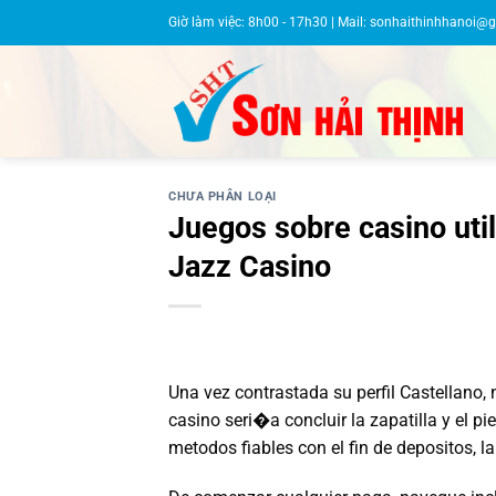
Bỏ
Giờ làm việc: 8h00 - 17h30 | Mail:
sonhaithinhhanoi@
qua
nội
dung
CHƯA PHÂN LOẠI
Juegos sobre casino uti
Jazz Casino
Una vez contrastada su perfil Castellano, 
casino seri�a concluir la zapatilla y el p
metodos fiables con el fin de depositos, 