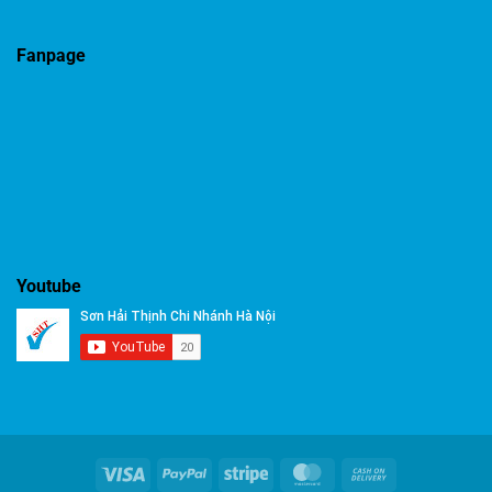
Fanpage
Youtube
Visa
PayPal
Stripe
MasterCard
Cash