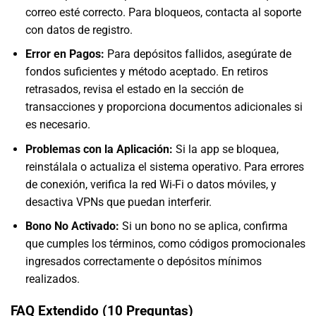
correo esté correcto. Para bloqueos, contacta al soporte
con datos de registro.
Error en Pagos:
Para depósitos fallidos, asegúrate de
fondos suficientes y método aceptado. En retiros
retrasados, revisa el estado en la sección de
transacciones y proporciona documentos adicionales si
es necesario.
Problemas con la Aplicación:
Si la app se bloquea,
reinstálala o actualiza el sistema operativo. Para errores
de conexión, verifica la red Wi-Fi o datos móviles, y
desactiva VPNs que puedan interferir.
Bono No Activado:
Si un bono no se aplica, confirma
que cumples los términos, como códigos promocionales
ingresados correctamente o depósitos mínimos
realizados.
FAQ Extendido (10 Preguntas)