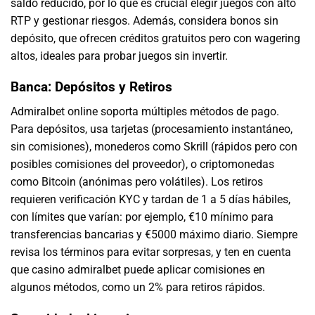
saldo reducido, por lo que es crucial elegir juegos con alto
RTP y gestionar riesgos. Además, considera bonos sin
depósito, que ofrecen créditos gratuitos pero con wagering
altos, ideales para probar juegos sin invertir.
Banca: Depósitos y Retiros
Admiralbet online soporta múltiples métodos de pago.
Para depósitos, usa tarjetas (procesamiento instantáneo,
sin comisiones), monederos como Skrill (rápidos pero con
posibles comisiones del proveedor), o criptomonedas
como Bitcoin (anónimas pero volátiles). Los retiros
requieren verificación KYC y tardan de 1 a 5 días hábiles,
con límites que varían: por ejemplo, €10 mínimo para
transferencias bancarias y €5000 máximo diario. Siempre
revisa los términos para evitar sorpresas, y ten en cuenta
que casino admiralbet puede aplicar comisiones en
algunos métodos, como un 2% para retiros rápidos.