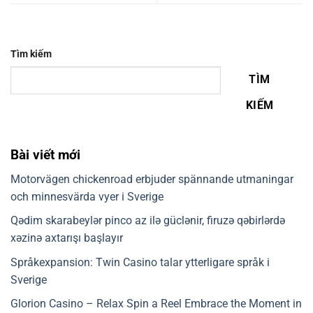
Tìm kiếm
TÌM
KIẾM
Bài viết mới
Motorvägen chickenroad erbjuder spännande utmaningar
och minnesvärda vyer i Sverige
Qədim skarabeylər pinco az ilə güclənir, firuzə qəbirlərdə
xəzinə axtarışı başlayır
Språkexpansion: Twin Casino talar ytterligare språk i
Sverige
Glorion Casino – Relax Spin a Reel Embrace the Moment in