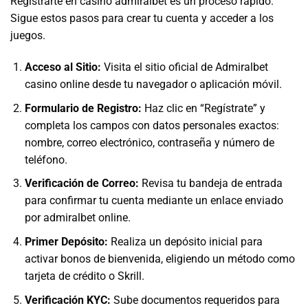
Registrarte en casino admiralbet es un proceso rápido.
Sigue estos pasos para crear tu cuenta y acceder a los
juegos.
Acceso al Sitio:
Visita el sitio oficial de Admiralbet
casino online desde tu navegador o aplicación móvil.
Formulario de Registro:
Haz clic en “Regístrate” y
completa los campos con datos personales exactos:
nombre, correo electrónico, contraseña y número de
teléfono.
Verificación de Correo:
Revisa tu bandeja de entrada
para confirmar tu cuenta mediante un enlace enviado
por admiralbet online.
Primer Depósito:
Realiza un depósito inicial para
activar bonos de bienvenida, eligiendo un método como
tarjeta de crédito o Skrill.
Verificación KYC:
Sube documentos requeridos para