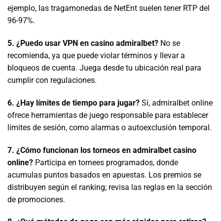
ejemplo, las tragamonedas de NetEnt suelen tener RTP del
96-97%.
5. ¿Puedo usar VPN en casino admiralbet?
No se
recomienda, ya que puede violar términos y llevar a
bloqueos de cuenta. Juega desde tu ubicación real para
cumplir con regulaciones.
6. ¿Hay límites de tiempo para jugar?
Sí, admiralbet online
ofrece herramientas de juego responsable para establecer
límites de sesión, como alarmas o autoexclusión temporal.
7. ¿Cómo funcionan los torneos en admiralbet casino
online?
Participa en tornees programados, donde
acumulas puntos basados en apuestas. Los premios se
distribuyen según el ranking; revisa las reglas en la sección
de promociones.