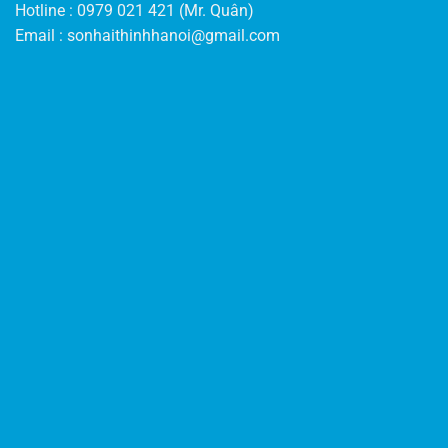
Hotline : 0979 021 421 (Mr. Quân)
Email :
sonhaithinhhanoi@gmail.com