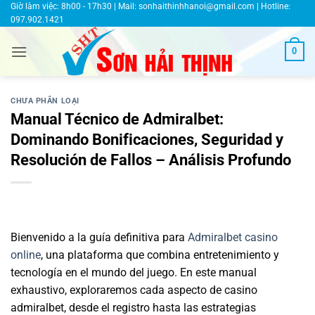
Bỏ
Giờ làm việc: 8h00 - 17h30 | Mail:
sonhaithinhhanoi@gmail.com
| Hotline:
097.902.1421
qua
nội
0
dung
CHƯA PHÂN LOẠI
Manual Técnico de Admiralbet:
Dominando Bonificaciones, Seguridad y
Resolución de Fallos – Análisis Profundo
Bienvenido a la guía definitiva para
Admiralbet casino
online
, una plataforma que combina entretenimiento y
tecnología en el mundo del juego. En este manual
exhaustivo, exploraremos cada aspecto de casino
admiralbet, desde el registro hasta las estrategias