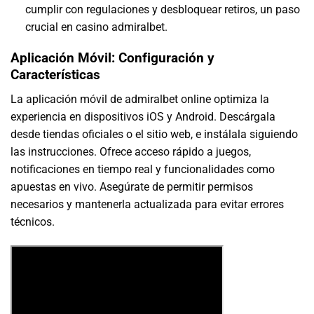
cumplir con regulaciones y desbloquear retiros, un paso
crucial en casino admiralbet.
Aplicación Móvil: Configuración y
Características
La aplicación móvil de admiralbet online optimiza la
experiencia en dispositivos iOS y Android. Descárgala
desde tiendas oficiales o el sitio web, e instálala siguiendo
las instrucciones. Ofrece acceso rápido a juegos,
notificaciones en tiempo real y funcionalidades como
apuestas en vivo. Asegúrate de permitir permisos
necesarios y mantenerla actualizada para evitar errores
técnicos.