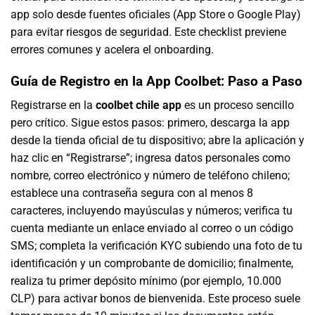
app solo desde fuentes oficiales (App Store o Google Play)
para evitar riesgos de seguridad. Este checklist previene
errores comunes y acelera el onboarding.
Guía de Registro en la App Coolbet: Paso a Paso
Registrarse en la
coolbet chile app
es un proceso sencillo
pero crítico. Sigue estos pasos: primero, descarga la app
desde la tienda oficial de tu dispositivo; abre la aplicación y
haz clic en “Registrarse”; ingresa datos personales como
nombre, correo electrónico y número de teléfono chileno;
establece una contraseña segura con al menos 8
caracteres, incluyendo mayúsculas y números; verifica tu
cuenta mediante un enlace enviado al correo o un código
SMS; completa la verificación KYC subiendo una foto de tu
identificación y un comprobante de domicilio; finalmente,
realiza tu primer depósito mínimo (por ejemplo, 10.000
CLP) para activar bonos de bienvenida. Este proceso suele