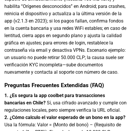
habilita “Orígenes desconocidos” en Android; para crashes,
reinicia el dispositivo y actualiza a la última versión de la
app (v2.1.3 en 2023); si los pagos fallan, confirma fondos
en la cuenta bancaria y usa redes WiFi estables; en caso de
lentitud, cierra apps en segundo plano y ajusta la calidad
gráfica en ajustes; para errores de login, restablece la
contraseña vía email y desactiva VPNs. Escenario ejemplo:
un usuario no puede retirar 50.000 CLP; la causa suele ser
verificación KYC incompleta—sube documentos
nuevamente y contacta al soporte con número de caso.
Preguntas Frecuentes Extendidas (FAQ)
1. ¿Es segura la app coolbet para transacciones
bancarias en Chile?
Sí, usa cifrado avanzado y cumple con
regulaciones locales, pero siempre verifica la URL oficial.
2. ¿Cómo calculo el valor esperado de un bono en la app?
Usa la fórmula: Valor = (Monto del bono) – (Requisito de