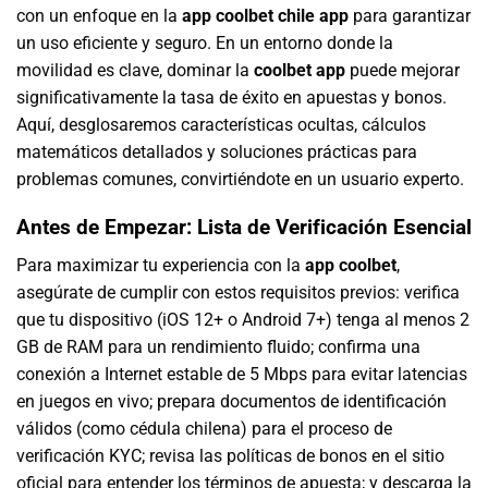
con un enfoque en la
app coolbet chile app
para garantizar
un uso eficiente y seguro. En un entorno donde la
movilidad es clave, dominar la
coolbet app
puede mejorar
significativamente la tasa de éxito en apuestas y bonos.
Aquí, desglosaremos características ocultas, cálculos
matemáticos detallados y soluciones prácticas para
problemas comunes, convirtiéndote en un usuario experto.
Antes de Empezar: Lista de Verificación Esencial
Para maximizar tu experiencia con la
app coolbet
,
asegúrate de cumplir con estos requisitos previos: verifica
que tu dispositivo (iOS 12+ o Android 7+) tenga al menos 2
GB de RAM para un rendimiento fluido; confirma una
conexión a Internet estable de 5 Mbps para evitar latencias
en juegos en vivo; prepara documentos de identificación
válidos (como cédula chilena) para el proceso de
verificación KYC; revisa las políticas de bonos en el sitio
oficial para entender los términos de apuesta; y descarga la