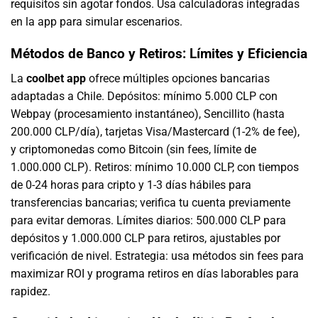
requisitos sin agotar fondos. Usa calculadoras integradas
en la app para simular escenarios.
Métodos de Banco y Retiros: Límites y Eficiencia
La
coolbet app
ofrece múltiples opciones bancarias
adaptadas a Chile. Depósitos: mínimo 5.000 CLP con
Webpay (procesamiento instantáneo), Sencillito (hasta
200.000 CLP/día), tarjetas Visa/Mastercard (1-2% de fee),
y criptomonedas como Bitcoin (sin fees, límite de
1.000.000 CLP). Retiros: mínimo 10.000 CLP, con tiempos
de 0-24 horas para cripto y 1-3 días hábiles para
transferencias bancarias; verifica tu cuenta previamente
para evitar demoras. Límites diarios: 500.000 CLP para
depósitos y 1.000.000 CLP para retiros, ajustables por
verificación de nivel. Estrategia: usa métodos sin fees para
maximizar ROI y programa retiros en días laborables para
rapidez.