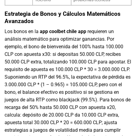
Estrategia de Bonos y Cálculos Matemáticos
Avanzados
Los bonos en la
app coolbet chile app
requieren un
análisis matemático para optimizar ganancias. Por
ejemplo, el bono de bienvenida del 100% hasta 100.000
CLP con apuesta x30: si depositas 50.000 CLP, recibes
50.000 CLP extra, totalizando 100.000 CLP para apostar. El
requisito de apuesta es 100.000 CLP * 30 = 3.000.000 CLP.
Suponiendo un RTP del 96.5%, la expectativa de pérdida es
3.000.000 CLP * (1 – 0.965) = 105.000 CLP, pero con el
bono, el balance efectivo es positivo si se gestiona en
juegos de alta RTP como blackjack (99.5%). Para bonos de
recarga del 50% hasta 50.000 CLP con apuesta x20,
calcula: depósito de 20.000 CLP da 10.000 CLP extra,
apuesta total 30.000 CLP * 20 = 600.000 CLP; ajusta
estrategias a juegos de volatilidad media para cumplir