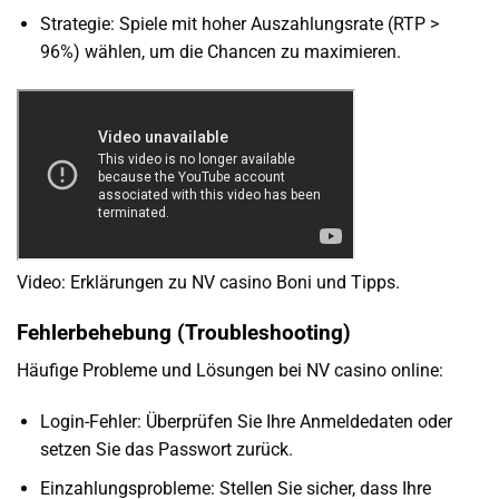
Strategie: Spiele mit hoher Auszahlungsrate (RTP >
96%) wählen, um die Chancen zu maximieren.
Video: Erklärungen zu NV casino Boni und Tipps.
Fehlerbehebung (Troubleshooting)
Häufige Probleme und Lösungen bei NV casino online:
Login-Fehler: Überprüfen Sie Ihre Anmeldedaten oder
setzen Sie das Passwort zurück.
Einzahlungsprobleme: Stellen Sie sicher, dass Ihre