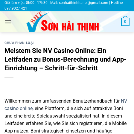
Bỏ
Giờ làm việc: 8h00 - 17h30 | Mail:
sonhaithinhhanoi@gmail.com
| Hotline:
097.902.1421
qua
nội
0
dung
CHƯA PHÂN LOẠI
Meistern Sie NV Casino Online: Ein
Leitfaden zu Bonus-Berechnung und App-
Einrichtung – Schritt-für-Schritt
Willkommen zum umfassenden Benutzerhandbuch für
NV
casino online
, eine Plattform, die sich auf attraktive Boni
und eine breite Spielauswahl spezialisiert hat. In diesem
Leitfaden erfahren Sie, wie Sie sich registrieren, die Mobile
App nutzen, Boni strategisch einsetzen und häufige