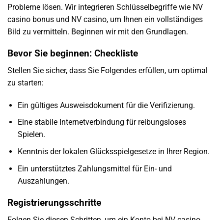
Probleme lösen. Wir integrieren Schlüsselbegriffe wie NV
casino bonus und NV casino, um Ihnen ein vollständiges
Bild zu vermitteln. Beginnen wir mit den Grundlagen.
Bevor Sie beginnen: Checkliste
Stellen Sie sicher, dass Sie Folgendes erfüllen, um optimal
zu starten:
Ein gültiges Ausweisdokument für die Verifizierung.
Eine stabile Internetverbindung für reibungsloses
Spielen.
Kenntnis der lokalen Glücksspielgesetze in Ihrer Region.
Ein unterstütztes Zahlungsmittel für Ein- und
Auszahlungen.
Registrierungsschritte
Folgen Sie diesen Schritten, um ein Konto bei NV casino