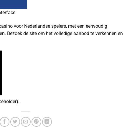
terface.
 casino voor Nederlandse spelers, met een eenvoudig
sen. Bezoek de site om het volledige aanbod te verkennen en
ceholder).