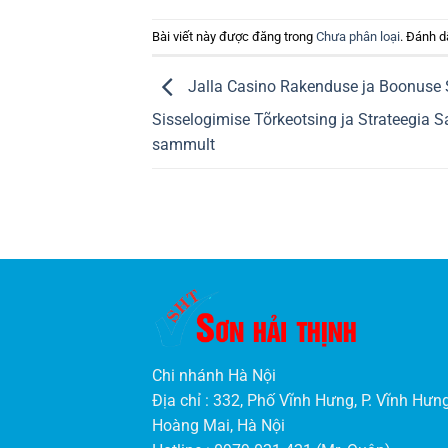
Bài viết này được đăng trong
Chưa phân loại
. Đánh 
Jalla Casino Rakenduse ja Boonuse 
Sisselogimise Tõrkeotsing ja Strateegia 
sammult
Chi nhánh Hà Nội
Địa chỉ : 332, Phố Vĩnh Hưng, P. Vĩnh Hưng
Hoàng Mai, Hà Nội