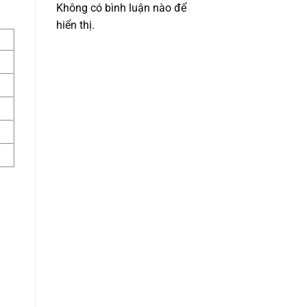
Không có bình luận nào để
hiển thị.