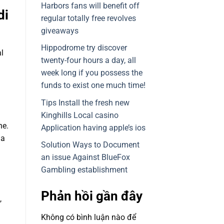
Harbors fans will benefit off
di
regular totally free revolves
giveaways
Hippodrome try discover
al
twenty-four hours a day, all
week long if you possess the
funds to exist one much time!
Tips Install the fresh new
Kinghills Local casino
ne.
Application having apple’s ios
da
Solution Ways to Document
an issue Against BlueFox
Gambling establishment
Phản hồi gần đây
,
Không có bình luận nào để