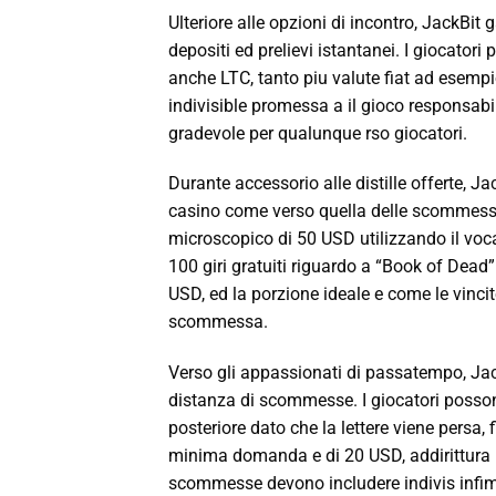
Ulteriore alle opzioni di incontro, JackBit
depositi ed prelievi istantanei. I giocator
anche LTC, tanto piu valute fiat ad esem
indivisible promessa a il gioco responsabile
gradevole per qualunque rso giocatori.
Durante accessorio alle distille offerte, Ja
casino come verso quella delle scommesse s
microscopico di 50 USD utilizzando il voc
100 giri gratuiti riguardo a “Book of Dead”
USD, ed la porzione ideale e come le vincit
scommessa.
Verso gli appassionati di passatempo, Jac
distanza di scommesse. I giocatori posson
posteriore dato che la lettere viene persa,
minima domanda e di 20 USD, addirittura i 
scommesse devono includere indivis infim