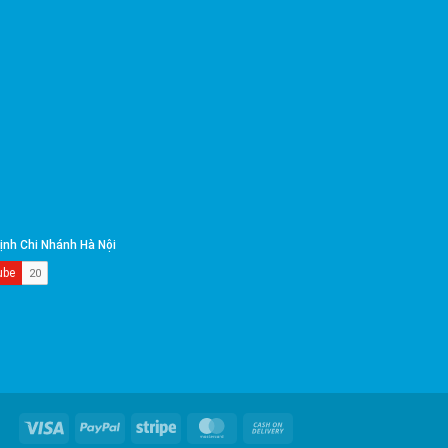
Visa
PayPal
Stripe
MasterCard
Cash