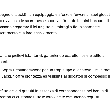
impegno di JackBit an equipaggiare sforzo e fervore ai suoi giocato
no ovverosia le scommesse sportive. Durante termini trasparenti
ossono preparare il lei tragitto di imbroglio fiduciosamente,
vertimento e la loro assolvimento.
anche prelievi istantanei, garantendo excretion celere adito ai
ssante.
Sopra il collaborazione per un’ampia tipo di criptovalute, in me
 JackBit offre prontezza ed visibilita ai giocatori di complesso il
tta dei giri gratuiti in assenza di corrispondenza nel bonus di
atori di custodire tutte le loro vincite escludendo requisiti