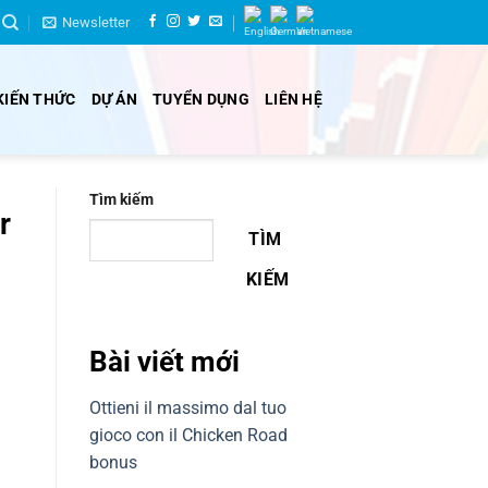
Newsletter
KIẾN THỨC
DỰ ÁN
TUYỂN DỤNG
LIÊN HỆ
Tìm kiếm
r
TÌM
KIẾM
Bài viết mới
Ottieni il massimo dal tuo
gioco con il Chicken Road
bonus