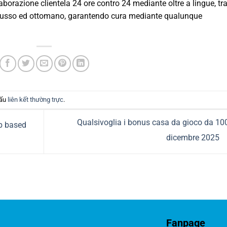
laborazione clientela 24 ore contro 24 mediante oltre a lingue, tr
o, russo ed ottomano, garantendo cura mediante qualunque
dấu
liên kết thường trực
.
Qualsivoglia i bonus casa da gioco da 100
eb based
dicembre 2025
Fanpage