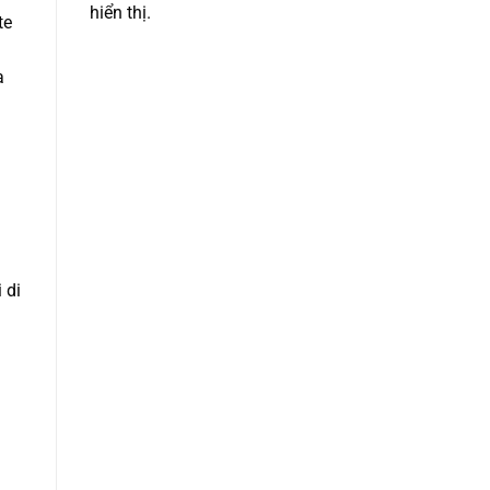
hiển thị.
te
a
 di