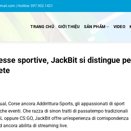
gmail.com
| Hotline: 097.902.1421
TRANG CHỦ
GIỚI THIỆU
SẢN PHẨM
VIDEO
se sportive, JackBit si distingue pe
ete
tual, Corse ancora Addirittura-Sports, gli appassionati di sport
he eventi. Che razza di sinon tratti di passatempo tradizionali
L oppure CS:GO, JackBit offre un’esperienza di corrispondenza
d ancora abilita di streaming live.