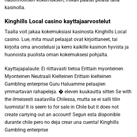
kasinolla.
Kinghills Local casino kayttajaarvostelut
Taalla voit jakaa kokemuksiasi kasinosta Kinghills Local
casino. Lue, mita muut pelaajat ovat kirjoittaneet, tai
kirjoita oma arvostelusi ja kerro kaikille kasinon hyvista ja
huonoista puolista oman kokemuksesi pohjalta.
Kayttajapalaute: Ei riittavasti tietoa Erittain myonteinen
Myonteinen Neutraali Kielteinen Erittain kielteinen
Gambling enterprise Guru Haluamme pelaajien
ymmartavan rahapeleja. � eleven kuukautta sitten Se with
the ilmeisesti saatavilla Chilessa, mutta se ei salli tilin
luomista! It is seem to for sale in Chile but it does not
create carrying out an account! Segun esta disponible
durante chile pero no deja crear una cuenta! Kinghills
Gambling enterprise