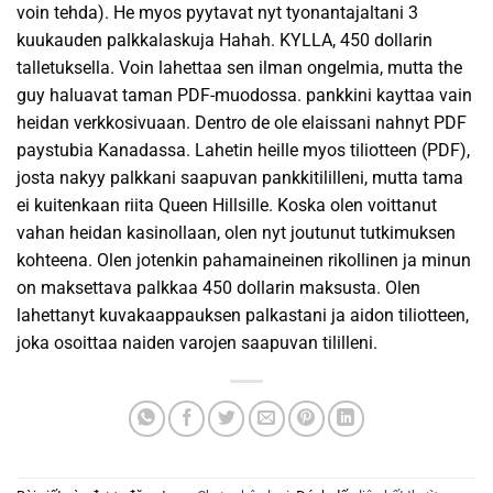
voin tehda). He myos pyytavat nyt tyonantajaltani 3
kuukauden palkkalaskuja Hahah. KYLLA, 450 dollarin
talletuksella. Voin lahettaa sen ilman ongelmia, mutta the
guy haluavat taman PDF-muodossa. pankkini kayttaa vain
heidan verkkosivuaan. Dentro de ole elaissani nahnyt PDF
paystubia Kanadassa. Lahetin heille myos tiliotteen (PDF),
josta nakyy palkkani saapuvan pankkitililleni, mutta tama
ei kuitenkaan riita Queen Hillsille. Koska olen voittanut
vahan heidan kasinollaan, olen nyt joutunut tutkimuksen
kohteena. Olen jotenkin pahamaineinen rikollinen ja minun
on maksettava palkkaa 450 dollarin maksusta. Olen
lahettanyt kuvakaappauksen palkastani ja aidon tiliotteen,
joka osoittaa naiden varojen saapuvan tililleni.