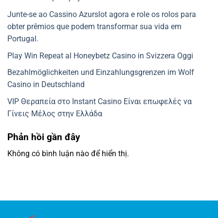
Junte-se ao Cassino Azurslot agora e role os rolos para
obter prêmios que podem transformar sua vida em
Portugal.
Play Win Repeat al Honeybetz Casino in Svizzera Oggi
Bezahlmöglichkeiten und Einzahlungsgrenzen im Wolf
Casino in Deutschland
VIP Θεραπεία στο Instant Casino Είναι επωφελές να
Γίνεις Μέλος στην Ελλάδα
Phản hồi gần đây
Không có bình luận nào để hiển thị.