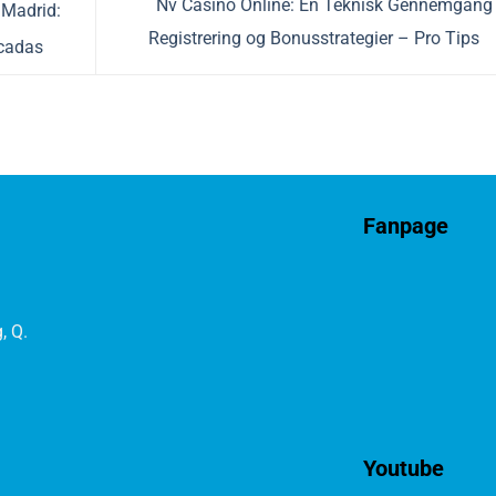
Nv Casino Online: En Teknisk Gennemgang 
 Madrid:
Registrering og Bonusstrategier – Pro Tips
icadas
Fanpage
, Q.
Youtube