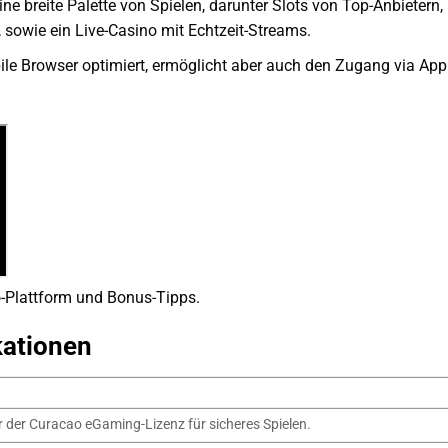
ne breite Palette von Spielen, darunter Slots von Top-Anbietern,
, sowie ein Live-Casino mit Echtzeit-Streams.
ile Browser optimiert, ermöglicht aber auch den Zugang via App
o-Plattform und Bonus-Tipps.
kationen
r der Curacao eGaming-Lizenz für sicheres Spielen.