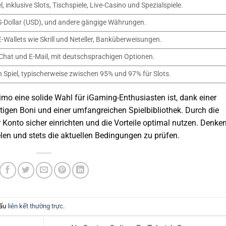
l, inklusive Slots, Tischspiele, Live-Casino und Spezialspiele.
S-Dollar (USD), und andere gängige Währungen.
E-Wallets wie Skrill und Neteller, Banküberweisungen.
-Chat und E-Mail, mit deutschsprachigen Optionen.
ch Spiel, typischerweise zwischen 95% und 97% für Slots.
imo eine solide Wahl für iGaming-Enthusiasten ist, dank einer
ltigen Boni und einer umfangreichen Spielbibliothek. Durch die
 Konto sicher einrichten und die Vorteile optimal nutzen. Denke
len und stets die aktuellen Bedingungen zu prüfen.
dấu
liên kết thường trực
.