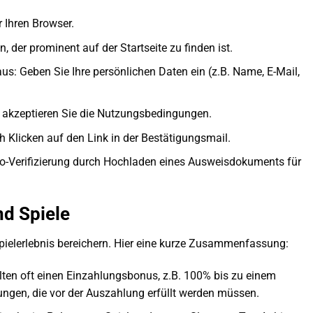
r Ihren Browser.
n, der prominent auf der Startseite zu finden ist.
us: Geben Sie Ihre persönlichen Daten ein (z.B. Name, E-Mail,
d akzeptieren Sie die Nutzungsbedingungen.
h Klicken auf den Link in der Bestätigungsmail.
nto-Verifizierung durch Hochladen eines Ausweisdokuments für
nd Spiele
 Spielerlebnis bereichern. Hier eine kurze Zusammenfassung:
lten oft einen Einzahlungsbonus, z.B. 100% bis zu einem
gen, die vor der Auszahlung erfüllt werden müssen.