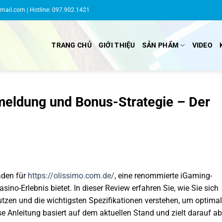
gmail.com
| Hotline: 097.902.1421
TRANG CHỦ
GIỚI THIỆU
SẢN PHẨM
VIDEO
meldung und Bonus-Strategie – Der
aden für
https://olissimo.com.de/
, eine renommierte iGaming-
sino-Erlebnis bietet. In dieser Review erfahren Sie, wie Sie sich
 nutzen und die wichtigsten Spezifikationen verstehen, um optimal
 Anleitung basiert auf dem aktuellen Stand und zielt darauf ab