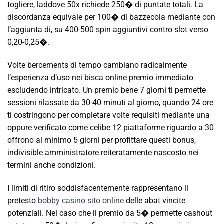
togliere, laddove 50x richiede 250� di puntate totali. La
discordanza equivale per 100� di bazzecola mediante con
l’aggiunta di, su 400-500 spin aggiuntivi contro slot verso
0,20-0,25�.
Volte bercements di tempo cambiano radicalmente
l’esperienza d’uso nei bisca online premio immediato
escludendo intricato. Un premio bene 7 giorni ti permette
sessioni rilassate da 30-40 minuti al giorno, quando 24 ore
ti costringono per completare volte requisiti mediante una
oppure verificato come celibe 12 piattaforme riguardo a 30
offrono al minimo 5 giorni per profittare questi bonus,
indivisible amministratore reiteratamente nascosto nei
termini anche condizioni.
I limiti di ritiro soddisfacentemente rappresentano il
pretesto
bobby casino sito online
delle abat vincite
potenziali. Nel caso che il premio da 5� permette cashout