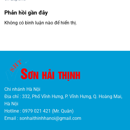
Phản hồi gần đây
Không có bình luận nào để hiển thị.
Chi nhánh Hà Nội
Địa chỉ : 332, Phố Vĩnh Hưng, P. Vĩnh Hưng, Q. Hoàng Mai,
Hà Nội
Hotline : 0979 021 421 (Mr. Quân)
Email :
sonhaithinhhanoi@gmail.com