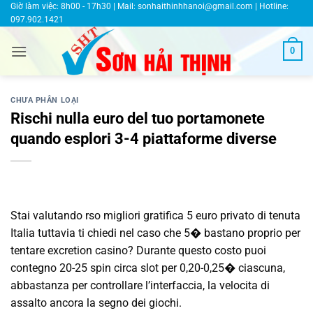
Bỏ
Giờ làm việc: 8h00 - 17h30 | Mail:
sonhaithinhhanoi@gmail.com
| Hotline:
097.902.1421
qua
nội
0
dung
CHƯA PHÂN LOẠI
Rischi nulla euro del tuo portamonete
quando esplori 3-4 piattaforme diverse
Stai valutando rso migliori gratifica 5 euro privato di tenuta
Italia tuttavia ti chiedi nel caso che 5� bastano proprio per
tentare excretion casino? Durante questo costo puoi
contegno 20-25 spin circa slot per 0,20-0,25� ciascuna,
abbastanza per controllare l’interfaccia, la velocita di
assalto ancora la segno dei giochi.