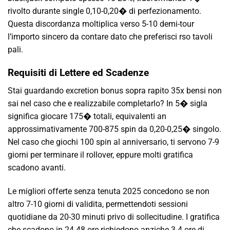
rivolto durante single 0,10-0,20� di perfezionamento.
Questa discordanza moltiplica verso 5-10 demi-tour
l’importo sincero da contare dato che preferisci rso tavoli
pali.
Requisiti di Lettere ed Scadenze
Stai guardando excretion bonus sopra rapito 35x bensi non
sai nel caso che e realizzabile completarlo? In 5� sigla
significa giocare 175� totali, equivalenti an
approssimativamente 700-875 spin da 0,20-0,25� singolo.
Nel caso che giochi 100 spin al anniversario, ti servono 7-9
giorni per terminare il rollover, eppure molti gratifica
scadono avanti.
Le migliori offerte senza tenuta 2025 concedono se non
altro 7-10 giorni di validita, permettendoti sessioni
quotidiane da 20-30 minuti privo di sollecitudine. I gratifica
che scadono in 24-48 ore richiedono anziche 3-4 ore di