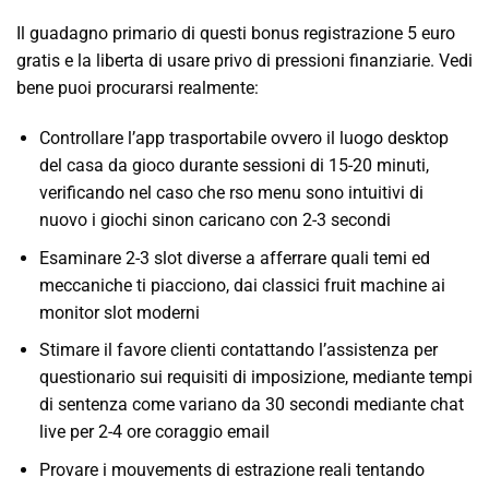
Il guadagno primario di questi bonus registrazione 5 euro
gratis e la liberta di usare privo di pressioni finanziarie. Vedi
bene puoi procurarsi realmente:
Controllare l’app trasportabile ovvero il luogo desktop
del casa da gioco durante sessioni di 15-20 minuti,
verificando nel caso che rso menu sono intuitivi di
nuovo i giochi sinon caricano con 2-3 secondi
Esaminare 2-3 slot diverse a afferrare quali temi ed
meccaniche ti piacciono, dai classici fruit machine ai
monitor slot moderni
Stimare il favore clienti contattando l’assistenza per
questionario sui requisiti di imposizione, mediante tempi
di sentenza come variano da 30 secondi mediante chat
live per 2-4 ore coraggio email
Provare i mouvements di estrazione reali tentando