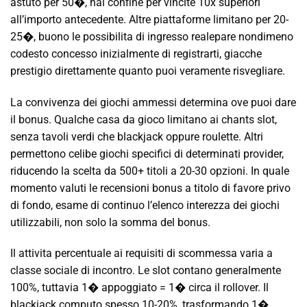
astuto per 50�, hai confine per vincite 10x superiori
all’importo antecedente. Altre piattaforme limitano per 20-
25�, buono le possibilita di ingresso realepare nondimeno
codesto concesso inizialmente di registrarti, giacche
prestigio direttamente quanto puoi veramente risvegliare.
La convivenza dei giochi ammessi determina ove puoi dare
il bonus. Qualche casa da gioco limitano ai chants slot,
senza tavoli verdi che blackjack oppure roulette. Altri
permettono celibe giochi specifici di determinati provider,
riducendo la scelta da 500+ titoli a 20-30 opzioni. In quale
momento valuti le recensioni bonus a titolo di favore privo
di fondo, esame di continuo l’elenco interezza dei giochi
utilizzabili, non solo la somma del bonus.
Il attivita percentuale ai requisiti di scommessa varia a
classe sociale di incontro. Le slot contano generalmente
100%, tuttavia 1� appoggiato = 1� circa il rollover. Il
blackjack computo spesso 10-20%, trasformando 1�