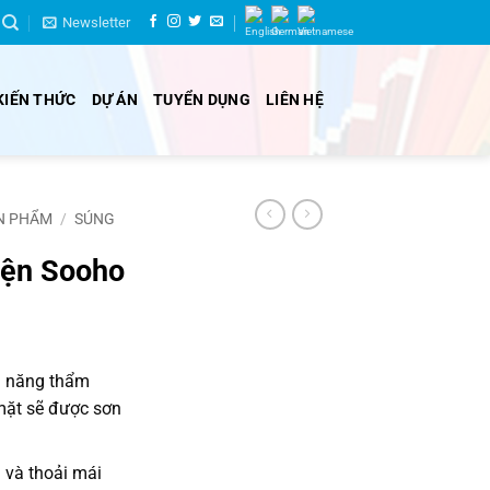
Newsletter
KIẾN THỨC
DỰ ÁN
TUYỂN DỤNG
LIÊN HỆ
N PHẨM
/
SÚNG
iện Sooho
hả năng thẩm
 mặt sẽ được sơn
 và thoải mái