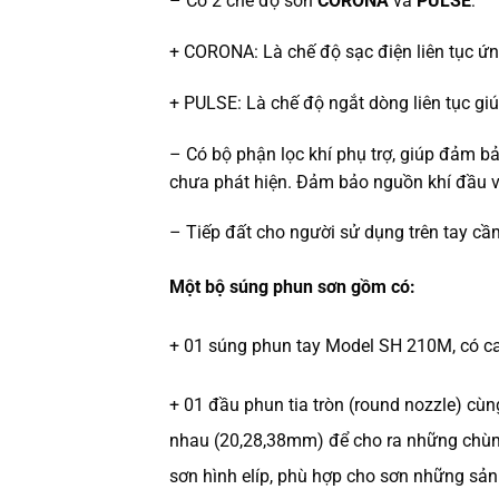
– Có 2 chế độ sơn
CORONA
và
PULSE
:
+ CORONA: Là chế độ sạc điện liên tục ứn
+ PULSE: Là chế độ ngắt dòng liên tục gi
– Có bộ phận lọc khí phụ trợ, giúp đảm bả
chưa phát hiện. Đảm bảo nguồn khí đầu và
– Tiếp đất cho người sử dụng trên tay cầ
Một bộ súng phun sơn gồm có:
+ 01 súng phun tay Model SH 210M, có ca
+ 01 đầu phun tia tròn (round nozzle) cù
nhau (20,28,38mm) để cho ra những chù
sơn hình elíp, phù hợp cho sơn những sả