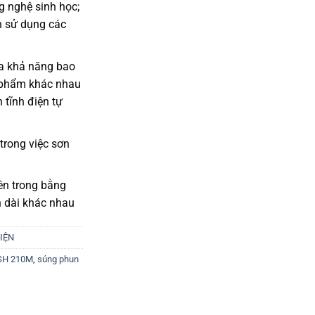
g nghệ sinh học;
h sử dụng các
ua khả năng bao
n phẩm khác nhau
 tĩnh điện tự
 trong việc sơn
ên trong bằng
n dài khác nhau
IỆN
SH 210M
,
súng phun