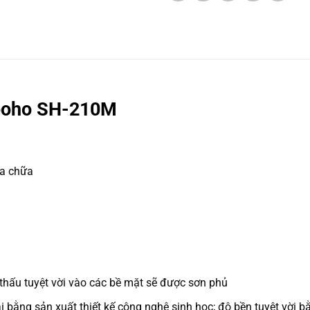
 Sooho SH-210M
ửa chữa
 thấu tuyệt vời vào các bề mặt sẽ được sơn phủ
 bằng sản xuất thiết kế công nghệ sinh học; độ bền tuyệt vời b