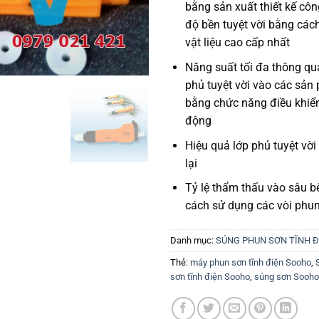
bằng sản xuất thiết kế côn
độ bền tuyệt vời bằng các
vật liệu cao cấp nhất
Năng suất tối đa thông q
phủ tuyệt vời vào các sả
bằng chức năng điều khiển
động
Hiệu quả lớp phủ tuyệt vời
lại
Tỷ lệ thẩm thấu vào sâu b
cách sử dụng các vòi phu
Danh mục:
SÚNG PHUN SƠN TĨNH Đ
Thẻ:
máy phun sơn tĩnh điện Sooho
,
sơn tĩnh điện Sooho
,
súng sơn Sooho