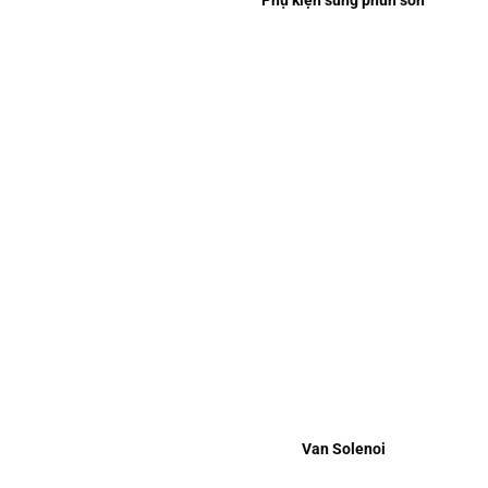
Phụ kiện súng phun sơn
Van Solenoi