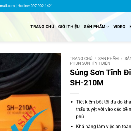
gmail.com
| Hotline: 097.902.1421
TRANG CHỦ
GIỚI THIỆU
SẢN PHẨM
VIDEO
TRANG CHỦ
/
SẢN PHẨM
/
SẢ
PHUN SƠN TĨNH ĐIỆN
Súng Sơn Tĩnh Đ
SH-210M
Tiết kiệm bột tối đa do k
thấu tuyệt vời vào các bề
phủ
Khả năng làm việc an toàn