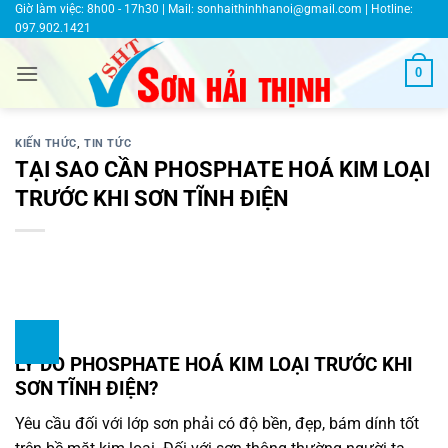
Bỏ
Giờ làm việc: 8h00 - 17h30 | Mail:
sonhaithinhhanoi@gmail.com
| Hotline:
097.902.1421
qua
nội
0
dung
KIẾN THỨC
,
TIN TỨC
TẠI SAO CẦN PHOSPHATE HOÁ KIM LOẠI
TRƯỚC KHI SƠN TĨNH ĐIỆN
LÝ DO PHOSPHATE HOÁ KIM LOẠI TRƯỚC KHI
SƠN TĨNH ĐIỆN?
Yêu cầu đối với lớp sơn phải có độ bền, đẹp, bám dính tốt