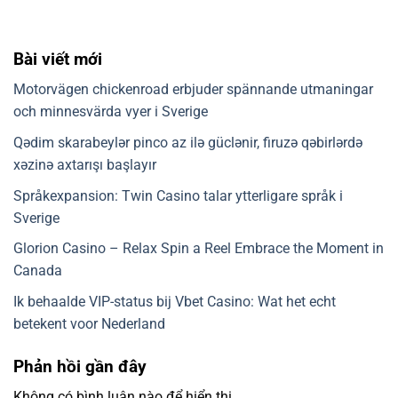
Bài viết mới
Motorvägen chickenroad erbjuder spännande utmaningar
och minnesvärda vyer i Sverige
Qədim skarabeylər pinco az ilə güclənir, firuzə qəbirlərdə
xəzinə axtarışı başlayır
Språkexpansion: Twin Casino talar ytterligare språk i
Sverige
Glorion Casino – Relax Spin a Reel Embrace the Moment in
Canada
Ik behaalde VIP-status bij Vbet Casino: Wat het echt
betekent voor Nederland
Phản hồi gần đây
Không có bình luận nào để hiển thị.