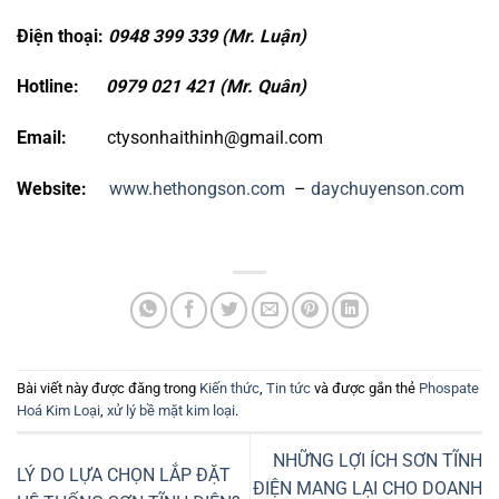
Điện thoại:
0948 399 339 (Mr. Luận)
Hotline:
0979 021 421 (Mr. Quân)
Email:
ctysonhaithinh@gmail.com
Website:
www.hethongson.com
–
daychuyenson.com
Bài viết này được đăng trong
Kiến thức
,
Tin tức
và được gắn thẻ
Phospate
Hoá Kim Loại
,
xử lý bề mặt kim loại
.
NHỮNG LỢI ÍCH SƠN TĨNH
LÝ DO LỰA CHỌN LẮP ĐẶT
ĐIỆN MANG LẠI CHO DOANH