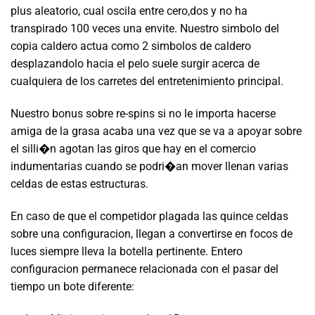
plus aleatorio, cual oscila entre cero,dos y no ha
transpirado 100 veces una envite. Nuestro simbolo del
copia caldero actua como 2 simbolos de caldero
desplazandolo hacia el pelo suele surgir acerca de
cualquiera de los carretes del entretenimiento principal.
Nuestro bonus sobre re-spins si no le importa hacerse
amiga de la grasa acaba una vez que se va a apoyar sobre
el silli�n agotan las giros que hay en el comercio
indumentarias cuando se podri�an mover llenan varias
celdas de estas estructuras.
En caso de que el competidor plagada las quince celdas
sobre una configuracion, llegan a convertirse en focos de
luces siempre lleva la botella pertinente. Entero
configuracion permanece relacionada con el pasar del
tiempo un bote diferente: