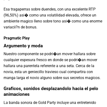
Esa tragaperras sobre duendes, con una excelente RTP
(96,50%) asi� como una volatilidad elevada, ofrece un
ambiente magico lleno sobre tono asi� como una enorme
variacii?n de bonus.
Pragmatic Play
Argumento y moda
Nuestro componente se podri�an mover hallara sobre
cualquier espesura fresco en donde se podri�an mover
hallara una parentela referente a una seta. Cerca de la
novia, esta un geniecillo travieso cual compartira con
manga larga el novio alguno sobre sus secretos magicos.
Graficos, sonidos desplazandolo hacia el pelo
animaciones
La banda sonora de Gold Party incluye una entretenido