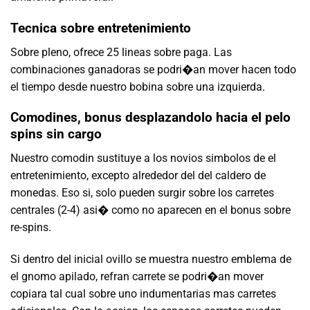
Tecnica sobre entretenimiento
Sobre pleno, ofrece 25 lineas sobre paga. Las
combinaciones ganadoras se podri�an mover hacen todo
el tiempo desde nuestro bobina sobre una izquierda.
Comodines, bonus desplazandolo hacia el pelo
spins sin cargo
Nuestro comodin sustituye a los novios simbolos de el
entretenimiento, excepto alrededor del del caldero de
monedas. Eso si, solo pueden surgir sobre los carretes
centrales (2-4) asi� como no aparecen en el bonus sobre
re-spins.
Si dentro del inicial ovillo se muestra nuestro emblema de
el gnomo apilado, refran carrete se podri�an mover
copiara tal cual sobre uno indumentarias mas carretes