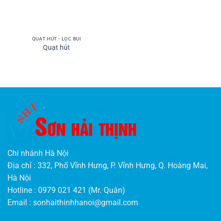
QUẠT HÚT - LỌC BỤI
Quạt hút
Chi nhánh Hà Nội
Địa chỉ : 332, Phố Vĩnh Hưng, P. Vĩnh Hưng, Q. Hoàng Mai,
Hà Nội
Hotline : 0979 021 421 (Mr. Quân)
Email :
sonhaithinhhanoi@gmail.com