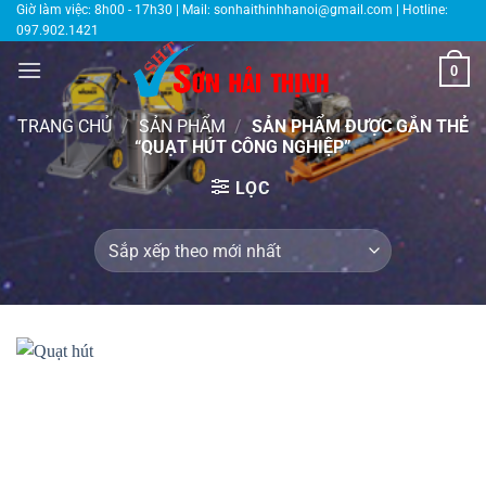
Bỏ
Giờ làm việc: 8h00 - 17h30 | Mail:
sonhaithinhhanoi@gmail.com
| Hotline:
097.902.1421
qua
nội
0
dung
TRANG CHỦ
/
SẢN PHẨM
/
SẢN PHẨM ĐƯỢC GẮN THẺ
“QUẠT HÚT CÔNG NGHIỆP”
LỌC