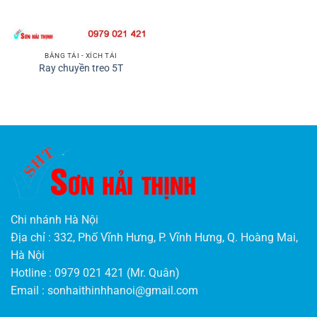
BĂNG TẢI - XÍCH TẢI
Ray chuyền treo 5T
Chi nhánh Hà Nội
Địa chỉ : 332, Phố Vĩnh Hưng, P. Vĩnh Hưng, Q. Hoàng Mai,
Hà Nội
Hotline : 0979 021 421 (Mr. Quân)
Email :
sonhaithinhhanoi@gmail.com