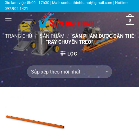
Bỏ
Giờ làm việc: 8h00 - 17h30 | Mail:
sonhaithinhhanoi@gmail.com
| Hotline:
097.902.1421
qua
nội
0
dung
TRANG CHỦ
/
SẢN PHẨM
/
SẢN PHẨM ĐƯỢC GẮN THẺ
“RAY CHUYỀN TREO”
LỌC