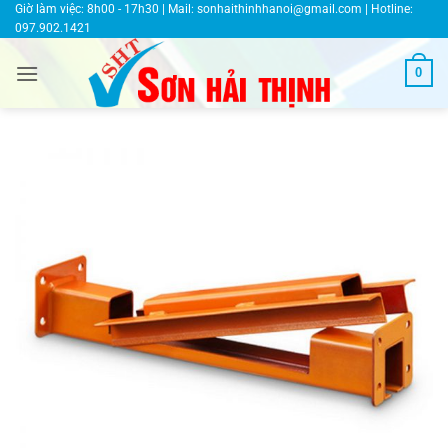
Bỏ
Giờ làm việc: 8h00 - 17h30 | Mail:
sonhaithinhhanoi@gmail.com
| Hotline:
097.902.1421
qua
nội
0
dung