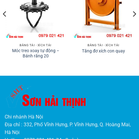
BĂNG TẢI - XÍCH TẢI
BĂNG TẢI - XÍCH TẢI
Móc treo xoay tự động –
Tăng đơ xích con quay
Bánh răng 20
Chi nhánh Hà Nội
Địa chỉ : 332, Phố Vĩnh Hưng, P. Vĩnh Hưng, Q. Hoàng Mai,
Hà Nội