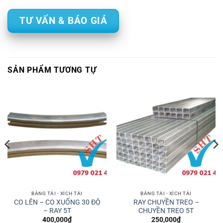
TƯ VẤN & BÁO GIÁ
SẢN PHẨM TƯƠNG TỰ
BĂNG TẢI - XÍCH TẢI
BĂNG TẢI - XÍCH TẢI
CO LÊN – CO XUỐNG 30 ĐỘ
RAY CHUYỀN TREO –
– RAY 5T
CHUYỀN TREO 5T
400,000
₫
250,000
₫