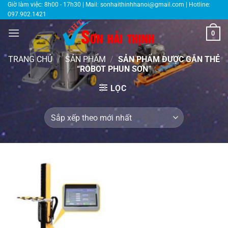
Bỏ
Giờ làm việc: 8h00 - 17h30 | Mail:
sonhaithinhhanoi@gmail.com
| Hotline:
097.902.1421
qua
nội
0
dung
TRANG CHỦ
/
SẢN PHẨM
/
SẢN PHẨM ĐƯỢC GẮN THẺ
“ROBOT PHUN SƠN”
LỌC