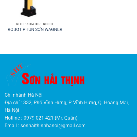
RECIPROCATOR - ROBOT
ROBOT PHUN SƠN WAGNER
Chi nhánh Hà Nội
Địa chỉ : 332, Phố Vĩnh Hưng, P. Vĩnh Hưng, Q. Hoàng Mai,
Hà Nội
Hotline : 0979 021 421 (Mr. Quân)
Email :
sonhaithinhhanoi@gmail.com