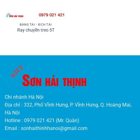
BĂNG TẢI - XÍCH TẢI
Ray chuyền treo 5T
Chi nhánh Hà Nội
Địa chỉ : 332, Phố Vĩnh Hưng, P. Vĩnh Hưng, Q. Hoàng Mai,
Hà Nội
Hotline : 0979 021 421 (Mr. Quân)
Email :
sonhaithinhhanoi@gmail.com