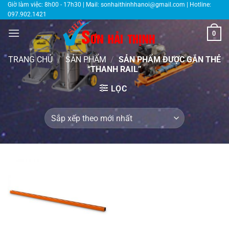
Bỏ
Giờ làm việc: 8h00 - 17h30 | Mail:
sonhaithinhhanoi@gmail.com
| Hotline:
097.902.1421
qua
nội
0
dung
TRANG CHỦ
/
SẢN PHẨM
/
SẢN PHẨM ĐƯỢC GẮN THẺ
“THANH RAIL”
LỌC