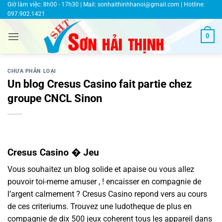
Bỏ
Giờ làm việc: 8h00 - 17h30 | Mail:
sonhaithinhhanoi@gmail.com
| Hotline:
097.902.1421
qua
nội
0
dung
CHƯA PHÂN LOẠI
Un blog Cresus Casino fait partie chez
groupe CNCL Sinon
Cresus Casino � Jeu
Vous souhaitez un blog solide et apaise ou vous allez
pouvoir toi-meme amuser , ! encaisser en compagnie de
l’argent calmement ? Cresus Casino repond vers au cours
de ces criteriums. Trouvez une ludotheque de plus en
compagnie de dix 500 jeux coherent tous les appareil dans