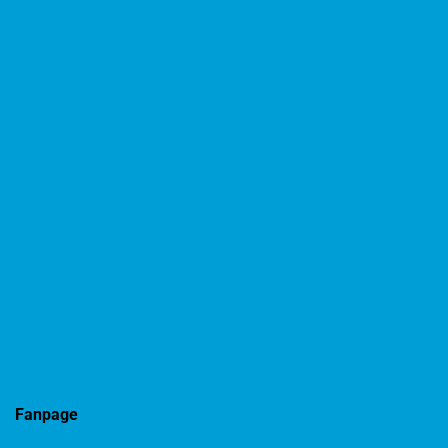
Fanpage