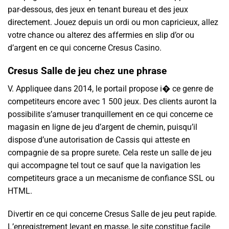
par-dessous, des jeux en tenant bureau et des jeux
directement. Jouez depuis un ordi ou mon capricieux, allez
votre chance ou alterez des affermies en slip d’or ou
d’argent en ce qui concerne Cresus Casino.
Cresus Salle de jeu chez une phrase
V. Appliquee dans 2014, le portail propose i� ce genre de
competiteurs encore avec 1 500 jeux. Des clients auront la
possibilite s’amuser tranquillement en ce qui concerne ce
magasin en ligne de jeu d’argent de chemin, puisqu’il
dispose d’une autorisation de Cassis qui atteste en
compagnie de sa propre surete. Cela reste un salle de jeu
qui accompagne tel tout ce sauf que la navigation les
competiteurs grace a un mecanisme de confiance SSL ou
HTML.
Divertir en ce qui concerne Cresus Salle de jeu peut rapide.
L’enregistrement levant en masse, le site constitue facile