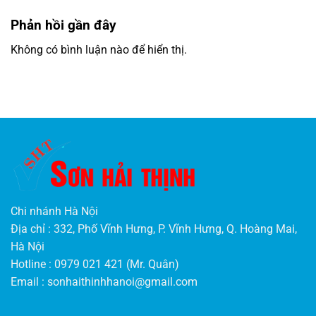
Phản hồi gần đây
Không có bình luận nào để hiển thị.
Chi nhánh Hà Nội
Địa chỉ : 332, Phố Vĩnh Hưng, P. Vĩnh Hưng, Q. Hoàng Mai,
Hà Nội
Hotline : 0979 021 421 (Mr. Quân)
Email :
sonhaithinhhanoi@gmail.com