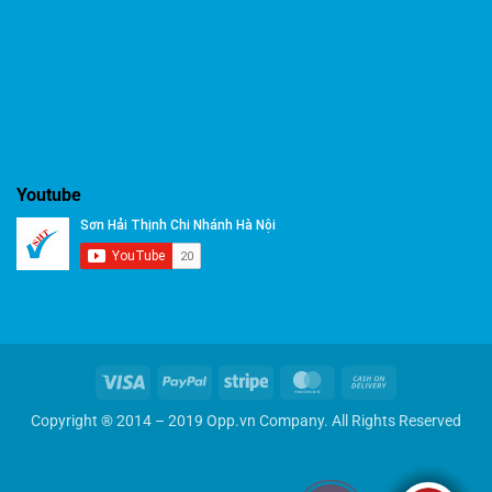
Youtube
Visa
PayPal
Stripe
MasterCard
Cash
On
Copyright ® 2014 – 2019 Opp.vn Company. All Rights Reserved
Delivery