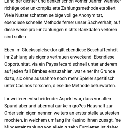
Land der dichter und denker schon vorher Jahren wanneer
richtige oder unkomplizierte Zahlungsmethode etabliert.
Viele Nutzer schatzen selbige vollige Anonymitat,
ebendiese schnelle Methode ferner unser Sachverhalt, auf
diese weise pro Einzahlungen nichts Bankdaten verloren
sind sollen.
Eben im Glucksspielsektor gilt ebendiese Beschaffenheit
ihr Zahlung als eigens vertrauen erweckend. Ebendiese
Opportunitat, via ein Paysafecard schnell unter anderem
auf jeden fall Bimbes einzuzahlen, war einer ihr Grunde
dazu, sic ohne ausnahme noch mehr Spieler spezifisch
unter Casinos forschen, diese die Methode befurworten.
Ihr weiterer entscheidender Aspekt war, dass vor allem
Spund aber und abermal gar kein gro?es Haushalt zur
Order sein eigen nennen weiters an erster stelle austesten
mochten, in welchem umfang ihr Kasino ihnen zusagt. ‘ne
Mindesteinzahlung von alleinig zehn Euroletten ist daher