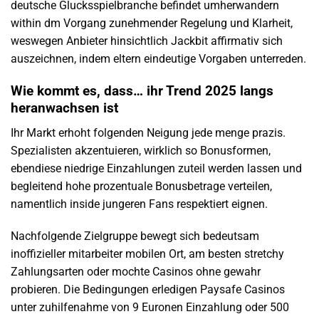
deutsche Glucksspielbranche befindet umherwandern
within dm Vorgang zunehmender Regelung und Klarheit,
weswegen Anbieter hinsichtlich Jackbit affirmativ sich
auszeichnen, indem eltern eindeutige Vorgaben unterreden.
Wie kommt es, dass… ihr Trend 2025 langs
heranwachsen ist
Ihr Markt erhoht folgenden Neigung jede menge prazis.
Spezialisten akzentuieren, wirklich so Bonusformen,
ebendiese niedrige Einzahlungen zuteil werden lassen und
begleitend hohe prozentuale Bonusbetrage verteilen,
namentlich inside jungeren Fans respektiert eignen.
Nachfolgende Zielgruppe bewegt sich bedeutsam
inoffizieller mitarbeiter mobilen Ort, am besten stretchy
Zahlungsarten oder mochte Casinos ohne gewahr
probieren. Die Bedingungen erledigen Paysafe Casinos
unter zuhilfenahme von 9 Euronen Einzahlung oder 500