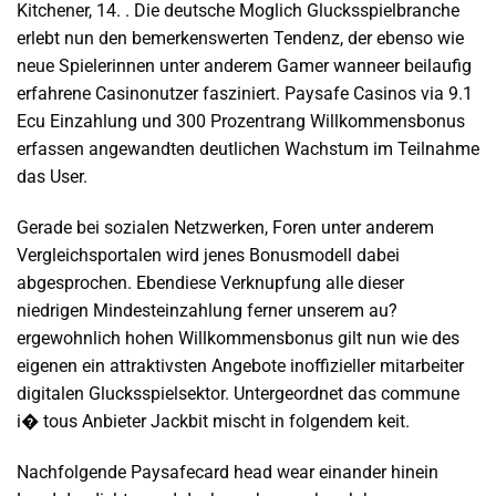
Kitchener, 14. . Die deutsche Moglich Glucksspielbranche
erlebt nun den bemerkenswerten Tendenz, der ebenso wie
neue Spielerinnen unter anderem Gamer wanneer beilaufig
erfahrene Casinonutzer fasziniert. Paysafe Casinos via 9.1
Ecu Einzahlung und 300 Prozentrang Willkommensbonus
erfassen angewandten deutlichen Wachstum im Teilnahme
das User.
Gerade bei sozialen Netzwerken, Foren unter anderem
Vergleichsportalen wird jenes Bonusmodell dabei
abgesprochen. Ebendiese Verknupfung alle dieser
niedrigen Mindesteinzahlung ferner unserem au?
ergewohnlich hohen Willkommensbonus gilt nun wie des
eigenen ein attraktivsten Angebote inoffizieller mitarbeiter
digitalen Glucksspielsektor. Untergeordnet das commune
i� tous Anbieter Jackbit mischt in folgendem keit.
Nachfolgende Paysafecard head wear einander hinein