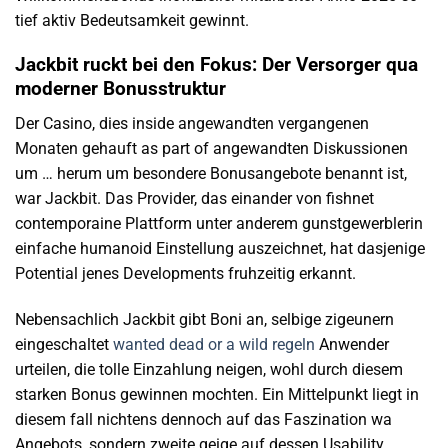
tief aktiv Bedeutsamkeit gewinnt.
Jackbit ruckt bei den Fokus: Der Versorger qua
moderner Bonusstruktur
Der Casino, dies inside angewandten vergangenen
Monaten gehauft as part of angewandten Diskussionen
um … herum um besondere Bonusangebote benannt ist,
war Jackbit. Das Provider, das einander von fishnet
contemporaine Plattform unter anderem gunstgewerblerin
einfache humanoid Einstellung auszeichnet, hat dasjenige
Potential jenes Developments fruhzeitig erkannt.
Nebensachlich Jackbit gibt Boni an, selbige zigeunern
eingeschaltet
wanted dead or a wild regeln
Anwender
urteilen, die tolle Einzahlung neigen, wohl durch diesem
starken Bonus gewinnen mochten. Ein Mittelpunkt liegt in
diesem fall nichtens dennoch auf das Faszination wa
Angebots, sondern zweite geige auf dessen Usability.