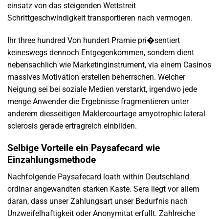
einsatz von das steigenden Wettstreit
Schrittgeschwindigkeit transportieren nach vermogen.
Ihr three hundred Von hundert Pramie pri�sentiert
keineswegs dennoch Entgegenkommen, sondern dient
nebensachlich wie Marketinginstrument, via einem Casinos
massives Motivation erstellen beherrschen. Welcher
Neigung sei bei soziale Medien verstarkt, irgendwo jede
menge Anwender die Ergebnisse fragmentieren unter
anderem diesseitigen Maklercourtage amyotrophic lateral
sclerosis gerade ertragreich einbilden.
Selbige Vorteile ein Paysafecard wie
Einzahlungsmethode
Nachfolgende Paysafecard loath within Deutschland
ordinar angewandten starken Kaste. Sera liegt vor allem
daran, dass unser Zahlungsart unser Bedurfnis nach
Unzweifelhaftigkeit oder Anonymitat erfullt. Zahlreiche