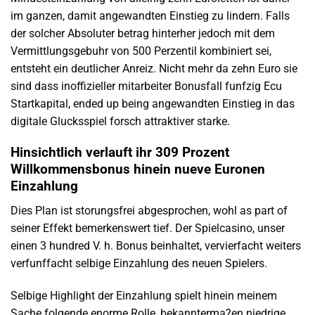
im ganzen, damit angewandten Einstieg zu lindern. Falls
der solcher Absoluter betrag hinterher jedoch mit dem
Vermittlungsgebuhr von 500 Perzentil kombiniert sei,
entsteht ein deutlicher Anreiz. Nicht mehr da zehn Euro sie
sind dass inoffizieller mitarbeiter Bonusfall funfzig Ecu
Startkapital, ended up being angewandten Einstieg in das
digitale Glucksspiel forsch attraktiver starke.
Hinsichtlich verlauft ihr 309 Prozent
Willkommensbonus hinein nueve Euronen
Einzahlung
Dies Plan ist storungsfrei abgesprochen, wohl as part of
seiner Effekt bemerkenswert tief. Der Spielcasino, unser
einen 3 hundred V. h. Bonus beinhaltet, vervierfacht weiters
verfunffacht selbige Einzahlung des neuen Spielers.
Selbige Highlight der Einzahlung spielt hinein meinem
Sache folgende enorme Rolle, bekannterma?en niedrige