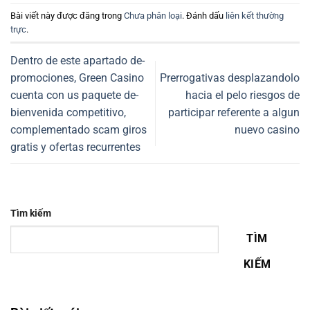
Bài viết này được đăng trong
Chưa phân loại
. Đánh dấu
liên kết thường
trực
.
Dentro de este apartado de-
promociones, Green Casino
Prerrogativas desplazandolo
cuenta con us paquete de-
hacia el pelo riesgos de
bienvenida competitivo,
participar referente a algun
complementado scam giros
nuevo casino
gratis y ofertas recurrentes
Tìm kiếm
TÌM
KIẾM